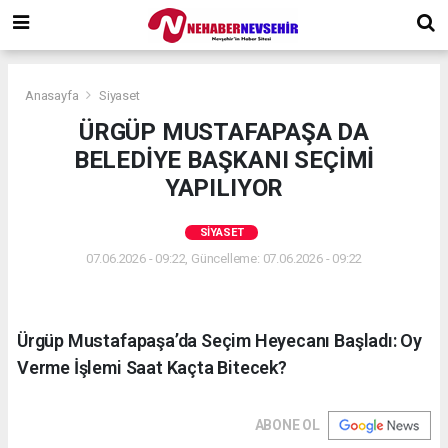
Anasayfa
Siyaset
ÜRGÜP MUSTAFAPAŞA DA
BELEDİYE BAŞKANI SEÇİMİ
YAPILIYOR
SIYASET
07.06.2026 - 09:22, Güncelleme: 07.06.2026 - 09:22
Ürgüp Mustafapaşa’da Seçim Heyecanı Başladı: Oy
Verme İşlemi Saat Kaçta Bitecek?
ABONE OL