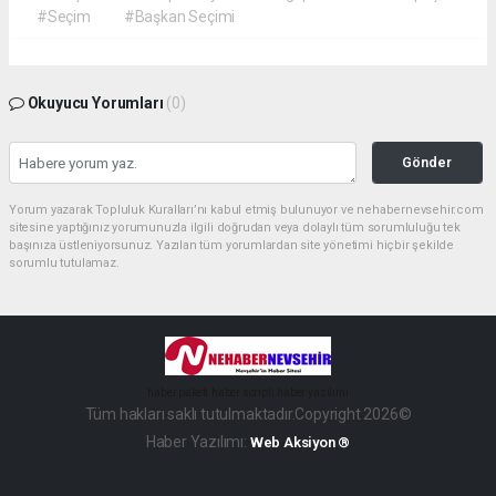
#Seçim
#Başkan Seçimi
Okuyucu Yorumları
(0)
Gönder
Yorum yazarak Topluluk Kuralları’nı kabul etmiş bulunuyor ve nehabernevsehir.com
sitesine yaptığınız yorumunuzla ilgili doğrudan veya dolaylı tüm sorumluluğu tek
başınıza üstleniyorsunuz. Yazılan tüm yorumlardan site yönetimi hiçbir şekilde
sorumlu tutulamaz.
haber paketi
haber scripti
haber yazılımı
Tüm hakları saklı tutulmaktadır.Copyright 2026©
Haber Yazılımı:
Web Aksiyon ®