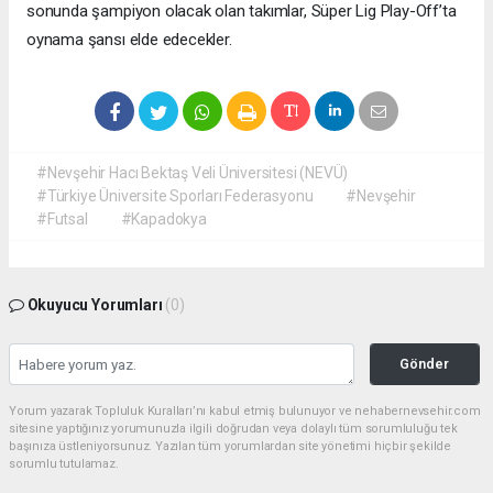
sonunda şampiyon olacak olan takımlar, Süper Lig Play-Off’ta
oynama şansı elde edecekler.
#Nevşehir Hacı Bektaş Veli Üniversitesi (NEVÜ)
#Türkiye Üniversite Sporları Federasyonu
#Nevşehir
#Futsal
#Kapadokya
Okuyucu Yorumları
(0)
Gönder
Yorum yazarak Topluluk Kuralları’nı kabul etmiş bulunuyor ve nehabernevsehir.com
sitesine yaptığınız yorumunuzla ilgili doğrudan veya dolaylı tüm sorumluluğu tek
başınıza üstleniyorsunuz. Yazılan tüm yorumlardan site yönetimi hiçbir şekilde
sorumlu tutulamaz.