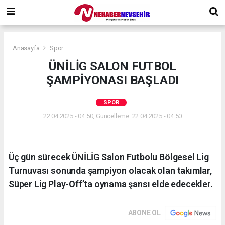
Anasayfa
Spor
ÜNİLİG SALON FUTBOL
ŞAMPİYONASI BAŞLADI
SPOR
22.04.2025 - 04:50, Güncelleme: 22.04.2025 - 04:50
Üç gün sürecek ÜNİLİG Salon Futbolu Bölgesel Lig
Turnuvası sonunda şampiyon olacak olan takımlar,
Süper Lig Play-Off’ta oynama şansı elde edecekler.
ABONE OL