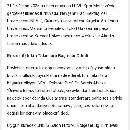
21-24 Nisan 2025 tarihleri arasında NEVÜ Spor Merkezi'nde
gerçekleştirilecek turnuvada, Nevşehir Hacı Bektaş Veli
Üniversitesi (NEVÜ), Çukurova Üniversitesi, Kırşehir Ahi Evran
Üniversitesi, Mersin Üniversitesi, Tokat Gaziosmanpaşa
Üniversitesi ve Kocaeli Üniversitesi'nden 4 erkek ve 4 kadın
takımı mücadele edecek.
Rektör Aktekin Takımlara Başarılar Diledi
Böylesine önemli bir organizasyona ev sahipliği yapmaktan
büyük mutluluk duyduklarını ifade ederek tüm takımlara
başarılar dileyen NEVÜ Rektörü Prof. Dr. Semih Aktekin,
"Üniversitemiz, tenisten futbola, voleyboldan hentbola kadar
pek çok spor dalında uluslararası standartlara sahip tesisleriyle
önemli bir rol üstleniyor. Bu turnuva, genç sporcularımız için
değerli bir deneyim olacaktır" dedi.
Üç gün sürecek ÜNİLİG Salon Futbolu Bölgesel Lig Turnuvası