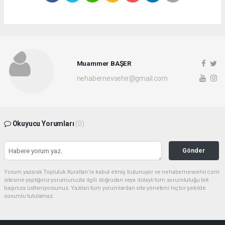
Muammer BAŞER
nehabernevsehir@gmail.com
Okuyucu Yorumları
(0)
Gönder
Yorum yazarak Topluluk Kuralları’nı kabul etmiş bulunuyor ve nehabernevsehir.com
sitesine yaptığınız yorumunuzla ilgili doğrudan veya dolaylı tüm sorumluluğu tek
başınıza üstleniyorsunuz. Yazılan tüm yorumlardan site yönetimi hiçbir şekilde
sorumlu tutulamaz.