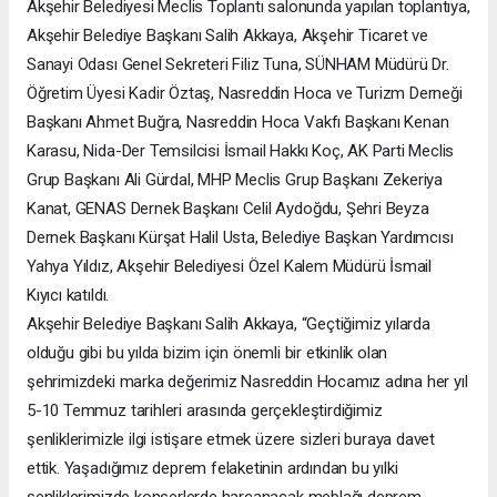
Akşehir Belediyesi Meclis Toplantı salonunda yapılan toplantıya,
Akşehir Belediye Başkanı Salih Akkaya, Akşehir Ticaret ve
Sanayi Odası Genel Sekreteri Filiz Tuna, SÜNHAM Müdürü Dr.
Öğretim Üyesi Kadir Öztaş, Nasreddin Hoca ve Turizm Derneği
Başkanı Ahmet Buğra, Nasreddin Hoca Vakfı Başkanı Kenan
Karasu, Nida-Der Temsilcisi İsmail Hakkı Koç, AK Parti Meclis
Grup Başkanı Ali Gürdal, MHP Meclis Grup Başkanı Zekeriya
Kanat, GENAS Dernek Başkanı Celil Aydoğdu, Şehri Beyza
Dernek Başkanı Kürşat Halil Usta, Belediye Başkan Yardımcısı
Yahya Yıldız, Akşehir Belediyesi Özel Kalem Müdürü İsmail
Kıyıcı katıldı.
Akşehir Belediye Başkanı Salih Akkaya, “Geçtiğimiz yılarda
olduğu gibi bu yılda bizim için önemli bir etkinlik olan
şehrimizdeki marka değerimiz Nasreddin Hocamız adına her yıl
5-10 Temmuz tarihleri arasında gerçekleştirdiğimiz
şenliklerimizle ilgi istişare etmek üzere sizleri buraya davet
ettik. Yaşadığımız deprem felaketinin ardından bu yılki
şenliklerimizde konserlerde harcanacak meblağı deprem