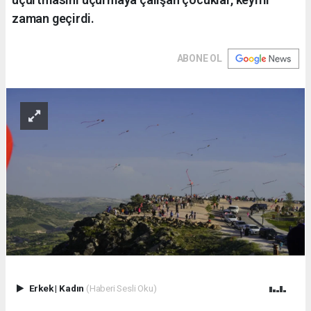
zaman geçirdi.
ABONE OL
Erkek
|
Kadın
(Haberi Sesli Oku)