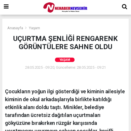
Anasayfa
Yaşam
UÇURTMA ŞENLİĞİ RENGARENK
GÖRÜNTÜLERE SAHNE OLDU
YAŞAM
28.05.2025 - 09:20, Güncelleme: 28.05.2025 - 09:21
Çocukların yoğun ilgi gösterdiği ve kiminin ailesiyle
kiminin de okul arkadaşlarıyla birlikte katıldığı
etkinlik alanı doldu taştı. Minikler, belediye
tarafından ücretsiz dağıtılan uçurtmaları
gökyüzüne bırakırken rüzgâr karşısında
uçurtmasını uçurmaya çalışan çocuklar, keyifli