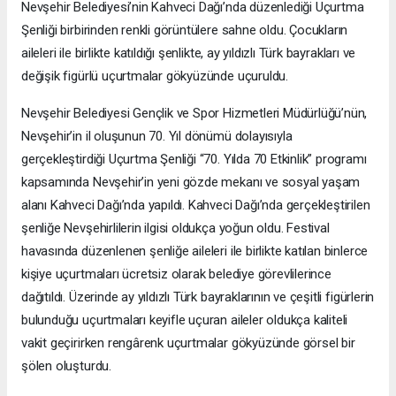
Nevşehir Belediyesi’nin Kahveci Dağı’nda düzenlediği Uçurtma
Şenliği birbirinden renkli görüntülere sahne oldu. Çocukların
aileleri ile birlikte katıldığı şenlikte, ay yıldızlı Türk bayrakları ve
değişik figürlü uçurtmalar gökyüzünde uçuruldu.
Nevşehir Belediyesi Gençlik ve Spor Hizmetleri Müdürlüğü’nün,
Nevşehir’in il oluşunun 70. Yıl dönümü dolayısıyla
gerçekleştirdiği Uçurtma Şenliği “70. Yılda 70 Etkinlik” programı
kapsamında Nevşehir’in yeni gözde mekanı ve sosyal yaşam
alanı Kahveci Dağı’nda yapıldı. Kahveci Dağı’nda gerçekleştirilen
şenliğe Nevşehirlilerin ilgisi oldukça yoğun oldu. Festival
havasında düzenlenen şenliğe aileleri ile birlikte katılan binlerce
kişiye uçurtmaları ücretsiz olarak belediye görevlilerince
dağıtıldı. Üzerinde ay yıldızlı Türk bayraklarının ve çeşitli figürlerin
bulunduğu uçurtmaları keyifle uçuran aileler oldukça kaliteli
vakit geçirirken rengârenk uçurtmalar gökyüzünde görsel bir
şölen oluşturdu.