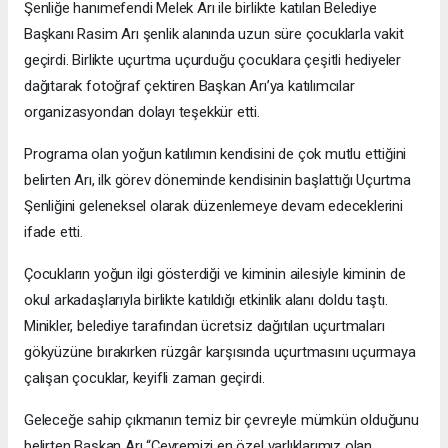
Şenliğe hanımefendi Melek Arı ile birlikte katılan Belediye
Başkanı Rasim Arı şenlik alanında uzun süre çocuklarla vakit
geçirdi. Birlikte uçurtma uçurduğu çocuklara çeşitli hediyeler
dağıtarak fotoğraf çektiren Başkan Arı’ya katılımcılar
organizasyondan dolayı teşekkür etti.
Programa olan yoğun katılımın kendisini de çok mutlu ettiğini
belirten Arı, ilk görev döneminde kendisinin başlattığı Uçurtma
Şenliğini geleneksel olarak düzenlemeye devam edeceklerini
ifade etti.
Çocukların yoğun ilgi gösterdiği ve kiminin ailesiyle kiminin de
okul arkadaşlarıyla birlikte katıldığı etkinlik alanı doldu taştı.
Minikler, belediye tarafından ücretsiz dağıtılan uçurtmaları
gökyüzüne bırakırken rüzgâr karşısında uçurtmasını uçurmaya
çalışan çocuklar, keyifli zaman geçirdi.
Geleceğe sahip çıkmanın temiz bir çevreyle mümkün olduğunu
belirten Başkan Arı “Çevremizi en özel varlıklarımız olan