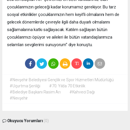
çocuklarımızın geleceği kadar korumamız gerekiyor. Bu tarz
sosyal etkinlikler çocuklarımızın hem keyifli olmalarını hem de
gelecek dönemlerde çevreyle ilgili daha duyarlı olmalarını
sağlamalarına katkı sağlayacak. Katılım sağlayan bütün
çocuklarımızı öpüyor ve aileleri ile bütün vatandaşlarımıza
selamları sevgilerimi sunuyorum” diye konuştu.
#Nevşehir Belediyesi Gençlik ve Spor Hizmetleri Müdürlüğü
#Uçurtma Şenliği
#70. Yılda 70 Etkinlik
#Belediye Başkanı Rasim Arı
#Kahveci Dağı
#Nevşehir
Okuyucu Yorumları
(0)