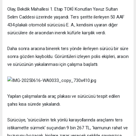
Olay, Bekdik Mahallesi 1. Etap TOKİ Konutları Yavuz Sultan
Selim Caddesi üzerinde yaşandı. Ters şeritte ilerleyen 50 AAF
434 plakalı otomobil sürücüsü E. A., kendisini uyaran diğer
sürücülere de aracından inerek küfürle karşılık verdi.
Daha sonra aracına binerek ters yönde ilerleyen sürücü bir süre
sonra gözden kayboldu. Görüntüleri izleyen polis ekipleri, aracın
ve sürücünün yakalanması için çalışma başlattı.
Yapılan çalışmalarda araç plakası ve sürücüsü tespit edilen
şahıs kısa sürede yakalandı.
Sürücüye, ’sürücülerin tek yönlü karayollarında araçlarını ters
istikamette sürmek’ suçundan 9 bin 267 TL, ’kamunun rahat ve
huzurunu bozacak, kişilere zarar verecek şekilde saygısızca