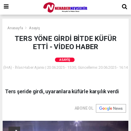
Anasayfa
Asayiş
TERS YÖNE GİRDİ BİTDE KÜFÜR
ETTİ - VİDEO HABER
ASAYIŞ
(İHA) - İhlas Haber Ajansı | 20.06.2025 - 15:30, Güncelleme: 20.06.2025 - 16:14
Ters şeride girdi, uyaranlara küfürle karşılık verdi
ABONE OL