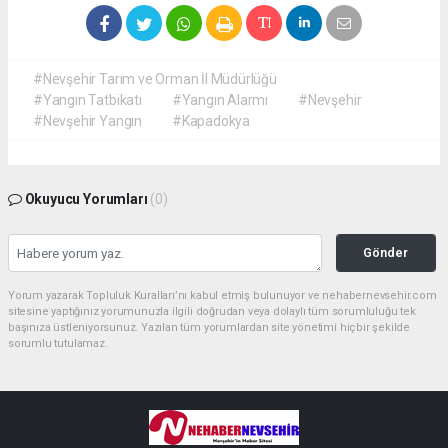
#Nevşehir Tarım ve Orman İl Müdürlüğü
#Yangın Tatbikatı
#Yangın Alarmı
#Nevşehir
#Nevşehir Yangın
#Kapadokya
Okuyucu Yorumları
(0)
Gönder
Yorum yazarak Topluluk Kuralları’nı kabul etmiş bulunuyor ve nehabernevsehir.com
sitesine yaptığınız yorumunuzla ilgili doğrudan veya dolaylı tüm sorumluluğu tek
başınıza üstleniyorsunuz. Yazılan tüm yorumlardan site yönetimi hiçbir şekilde
sorumlu tutulamaz.