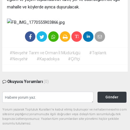
mahalle ve köylerde ayrıca duyurulacak.
#Nevşehir Tarım ve Orman İl Müdürlüğü
#Toplantı.
#Nevşehir
#Kapadokya
#Çiftçi
Okuyucu Yorumları
(0)
Gönder
Yorum yazarak Topluluk Kuralları’nı kabul etmiş bulunuyor ve nehabernevsehir.com
sitesine yaptığınız yorumunuzla ilgili doğrudan veya dolaylı tüm sorumluluğu tek
başınıza üstleniyorsunuz. Yazılan tüm yorumlardan site yönetimi hiçbir şekilde
sorumlu tutulamaz.