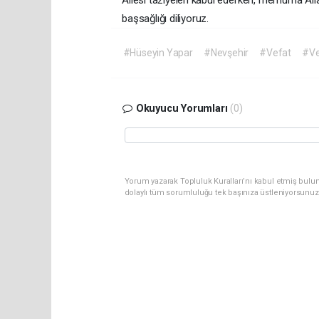
Ailesi taziyeleri kabul ederken, merhuma All
başsağlığı diliyoruz.
#Hüseyin Yapar
#Nevşehir
#Vefat
#Ve
Okuyucu Yorumları
(0)
Yorum yazarak Topluluk Kuralları’nı kabul etmiş bulu
dolaylı tüm sorumluluğu tek başınıza üstleniyorsunuz