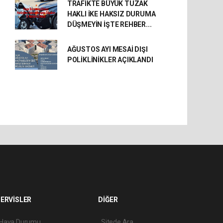
TRAFİKTE BÜYÜK TUZAK
HAKLI İKE HAKSIZ DURUMA
DÜŞMEYİN İŞTE REHBER...
AĞUSTOS AYI MESAİ DIŞI
POLİKLİNİKLER AÇIKLANDI
ERVİSLER
DİĞER
Hava Durumu
Sitede Ara