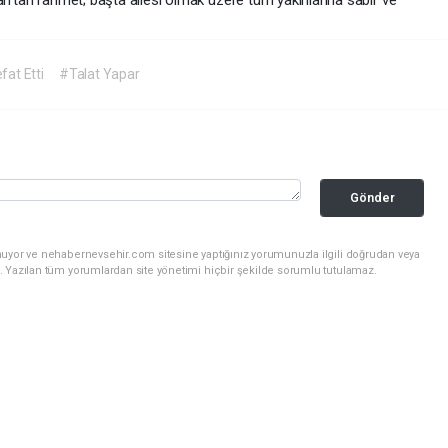
ah’tan rahmet; başta ailesi olmak üzere tüm yakınlarına sabır ve
fat Etti
#Talat Yapar
Gönder
nuyor ve nehabernevsehir.com sitesine yaptığınız yorumunuzla ilgili doğrudan veya
. Yazılan tüm yorumlardan site yönetimi hiçbir şekilde sorumlu tutulamaz.