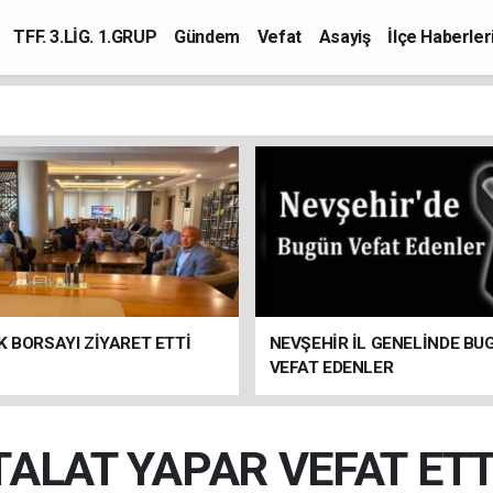
TFF. 3.LİG. 1.GRUP
Gündem
Vefat
Asayiş
İlçe Haberler
K BORSAYI ZİYARET ETTİ
NEVŞEHİR İL GENELİNDE BU
VEFAT EDENLER
TALAT YAPAR VEFAT ETT