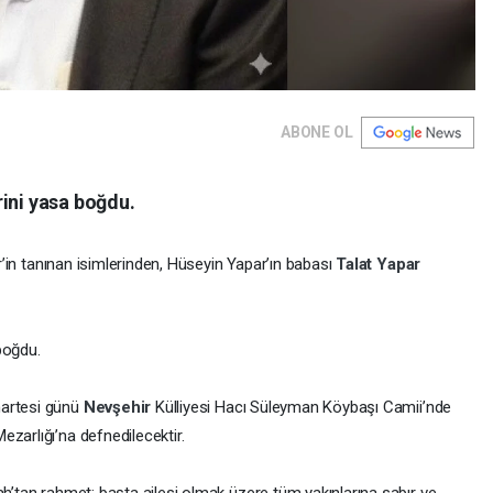
ABONE OL
rini yasa boğdu.
r’in tanınan isimlerinden, Hüseyin Yapar’ın babası
Talat Yapar
boğdu.
martesi günü
Nevşehir
Külliyesi Hacı Süleyman Köybaşı Camii’nde
zarlığı’na defnedilecektir.