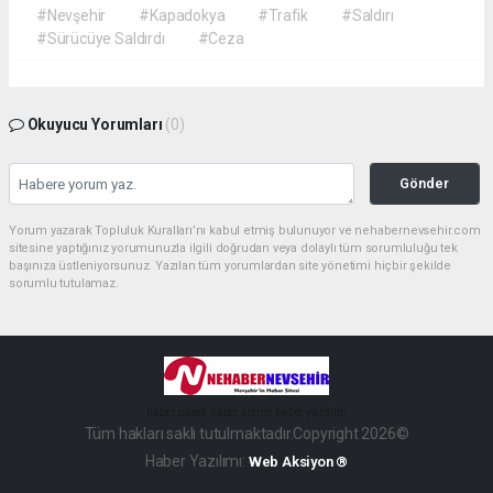
#Nevşehir
#Kapadokya
#Trafik
#Saldırı
#Sürücüye Saldırdı
#Ceza
Okuyucu Yorumları
(0)
Gönder
Yorum yazarak Topluluk Kuralları’nı kabul etmiş bulunuyor ve nehabernevsehir.com
sitesine yaptığınız yorumunuzla ilgili doğrudan veya dolaylı tüm sorumluluğu tek
başınıza üstleniyorsunuz. Yazılan tüm yorumlardan site yönetimi hiçbir şekilde
sorumlu tutulamaz.
haber paketi
haber scripti
haber yazılımı
Tüm hakları saklı tutulmaktadır.Copyright 2026©
Haber Yazılımı:
Web Aksiyon ®