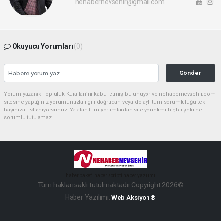
nehabernevsehir@gmail.com
Okuyucu Yorumları
(0)
Gönder
Yorum yazarak Topluluk Kuralları’nı kabul etmiş bulunuyor ve nehabernevsehir.com
sitesine yaptığınız yorumunuzla ilgili doğrudan veya dolaylı tüm sorumluluğu tek
başınıza üstleniyorsunuz. Yazılan tüm yorumlardan site yönetimi hiçbir şekilde
sorumlu tutulamaz.
haber paketi
haber scripti
haber yazılımı
Tüm hakları saklı tutulmaktadır.Copyright 2026©
Haber Yazılımı:
Web Aksiyon ®