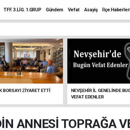
TFF. 3.LİG. 1.GRUP
Gündem
Vefat
Asayiş
İlçe Haberler
K BORSAYI ZİYARET ETTİ
NEVŞEHİR İL GENELİNDE BU
VEFAT EDENLER
DİN ANNESİ TOPRAĞA VE