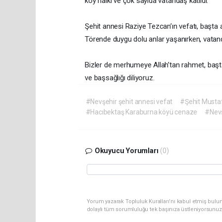
köy halkı ve çok sayıda vatandaş katıldı.
Şehit annesi Raziye Tezcan’ın vefatı, başta
Törende duygu dolu anlar yaşanırken, vatandaşl
Bizler de merhumeye Allah’tan rahmet, başta
ve başsağlığı diliyoruz.
#Nevşehir şehit annesi vefat
#Şehit Musta
#Hacıbektaş Karaburna köyü cenaze
#Nevş
Okuyucu Yorumları
(0)
Yorum yazarak Topluluk Kuralları’nı kabul etmiş bulu
dolaylı tüm sorumluluğu tek başınıza üstleniyorsunuz