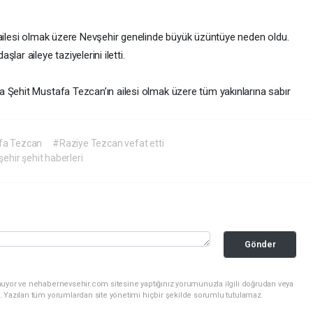
 ailesi olmak üzere Nevşehir genelinde büyük üzüntüye neden oldu.
ar aileye taziyelerini iletti.
 Şehit Mustafa Tezcan’ın ailesi olmak üzere tüm yakınlarına sabır
fa Tezcan
#Raziye Tezcan vefat etti
ehir şehit haberleri
Gönder
nuyor ve nehabernevsehir.com sitesine yaptığınız yorumunuzla ilgili doğrudan veya
. Yazılan tüm yorumlardan site yönetimi hiçbir şekilde sorumlu tutulamaz.