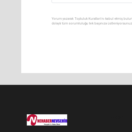
Yorum yazarak Topluluk Kuralları’nı kabul etmiş bulu
dolaylı tüm sorumluluğu tek başınıza üstleniyorsunuz
Pro-0.067