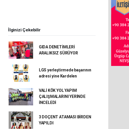
İlginizi Çekebilir
GIDA DENETİMLERİ
ARALIKSIZ SÜRÜYOR
LGS yerleştirmede başarının
adresi yine Kardelen
VALİ KÖK YOL YAPIM
ÇALIŞMALARINI YERİNDE
İNCELEDİ
3 DOÇENT ATAMASI BİRDEN
YAPILDI