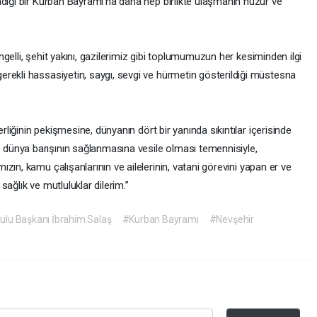
ndığı bir Kurban Bayramı’na daha hep birlikte ulaşmanın huzur ve
 engelli, şehit yakını, gazilerimiz gibi toplumumuzun her kesiminden ilgi
rekli hassasiyetin, saygı, sevgi ve hürmetin gösterildiği müstesna
erliğinin pekişmesine, dünyanın dört bir yanında sıkıntılar içerisinde
dünya barışının sağlanmasına vesile olması temennisiyle,
ızın, kamu çalışanlarının ve ailelerinin, vatani görevini yapan er ve
ağlık ve mutluluklar dilerim.”
ulu Başkanı İbrahim Salaş
#Kurban Bayramı
#Nevşehir