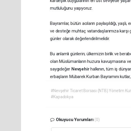
kardeşlik duygularının en üst seviyede yaşa
mutluluğunu yaşıyoruz.
Bayramlar, bütün acıların paylaşıldığı, yaşlı,
ve desteğe muhtaç vatandaşlarımıza karşı ge
günler olarak değerlendirilmelidir.
Bu anlamlı günlerin; ülkemizin birlik ve berab
olan Müslümanların huzura kavuşmasına ve 
saygıdeğer
Nevşehir
halkının, tüm iş dünyam
erbaşların Mübarek Kurban Bayramını kutlar, s
#Nevşehir Ticaret Borsası (NTB) Yönetim Kur
#Kapadokya
Okuyucu Yorumları
(0)