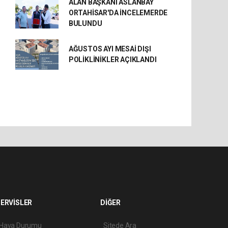
ALAN BAŞKANI ASLANBAY
ORTAHİSAR'DA İNCELEMERDE
BULUNDU
AĞUSTOS AYI MESAİ DIŞI
POLİKLİNİKLER AÇIKLANDI
ERVİSLER
DİĞER
Hava Durumu
Sitede Ara