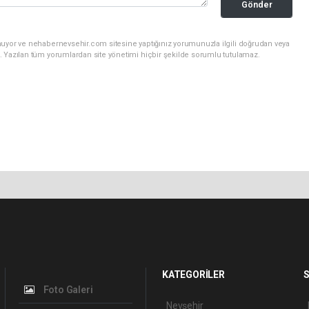
Gönder
nuyor ve nehabernevsehir.com sitesine yaptığınız yorumunuzla ilgili doğrudan veya
. Yazılan tüm yorumlardan site yönetimi hiçbir şekilde sorumlu tutulamaz.
KATEGORİLER
S
Foto Galeri
Nevşehir