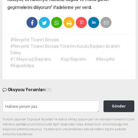
geçirmelerini diliyorum” ifadelerine yer verdi.
#Nevşehir Ticaret Borsası
#Nevşehir Ticaret Borsası Yönetim Kurulu Başkanı İbrahim
Salaş
#1 Mayıs işçi Bayramı
#İşçi Bayramı
#Nevşehir
#Kapadokya
Okuyucu Yorumları
(0)
Gönder
Yorum yazarak Topluluk Kuralları’nı kabul etmiş bulunuyor ve nehabernevsehir.com
sitesine yaptığınız yorumunuzla ilgili doğrudan veya dolaylı tüm sorumluluğu tek
başınıza üstleniyorsunuz. Yazılan tüm yorumlardan site yönetimi hiçbir şekilde
sorumlu tutulamaz.