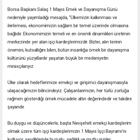
Borsa Başkanı Salaş 1 Mayıs Emek ve Dayanışma Günü
nedeniyle yayımladığı mesajda, “Ülkemizin kalkınması ve
ilerlemesi, ekonomimizin sağlam bir temel üzerinde olmasına
bağlıdır. Ekonomimizin temeli ve en önemli dinamikleri üretimin
merkezinde yer alan işçi kardeşlerimizdir. Bizler, alın terinin
önemini, kutsallığını bilen, bütün insanlığa örnek bir dayanışma
kültürünü yüzyıllardır yaşatan büyük bir medeniyetin
mirasçılarıyız.
Ülke olarak hedeflerimize emekçi ve girişimci dayanışmasıyla
ulaşacağımızın bilincindeyiz. Çalışanlarımızın, her türlü zorluğa
rağmen gösterdiği örnek mücadele altın değerindedir ve takdire
şayandır.
Bu duygu ve düşüncelerle, başta Nevşehirli emekçi kardeşlerim
olmak üzere tüm işçi kardeşlerimizin 1 Mayıs İşçi Bayramı’nı
kutluyor, sevdikleriyle huzurlu, sağlıklı ve mutlu günler