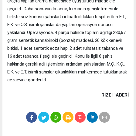
araçta yapılan arama neticesinde uyuşturucu madde ele
geçirildi. Daha sonrasında soruşturmanın genişletilmesi ile
birlikte söz konusu şahıslarla irtibatlı oldukları tespit edilen E.T.,
E.K. ve O.S. isimli şahıslar da yapılan operasyon sonucu
yakalandı. Operasyonda, 4 parça halinde toplam ağırlığı 280,67
gram sentetik kannabinoid (bonzai) maddesi, 20 kök kenevir
bitkisi, 1 adet sentetik ecza hap, 2 adet ruhsatsız tabanca ve
16 adet tabanca fişeği ele geçirildi. Konu ile ilgili 6 şahıs
hakkında gerekli adli işlemlerin ardından şahıslardan M.Ç., K.Ç.,
E.K. ve E.T. isimli şahıslar çıkarıldıkları mahkemece tutuklanarak
cezaevine gönderildi.
RIZE HABERİ