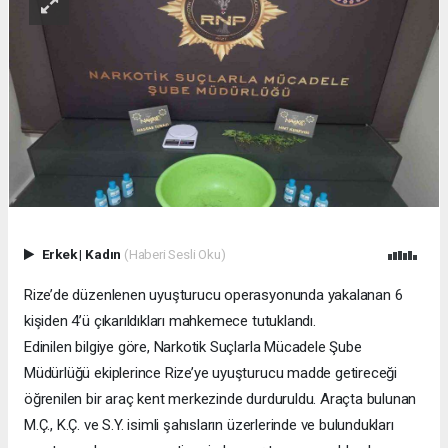
Erkek
|
Kadın
(Haberi Sesli Oku)
Rize’de düzenlenen uyuşturucu operasyonunda yakalanan 6
kişiden 4’ü çıkarıldıkları mahkemece tutuklandı.
Edinilen bilgiye göre, Narkotik Suçlarla Mücadele Şube
Müdürlüğü ekiplerince Rize’ye uyuşturucu madde getireceği
öğrenilen bir araç kent merkezinde durduruldu. Araçta bulunan
M.Ç., K.Ç. ve S.Y. isimli şahısların üzerlerinde ve bulundukları