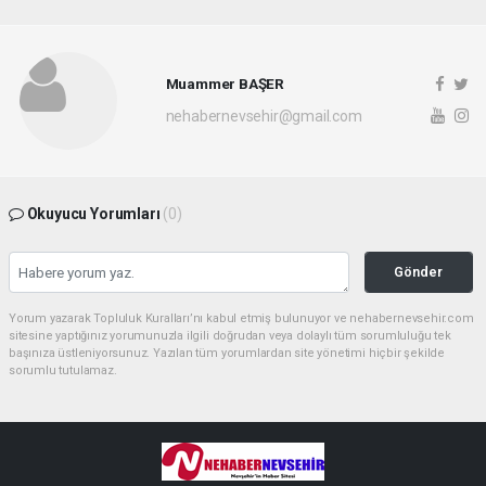
Muammer BAŞER
nehabernevsehir@gmail.com
Okuyucu Yorumları
(0)
Gönder
Yorum yazarak Topluluk Kuralları’nı kabul etmiş bulunuyor ve nehabernevsehir.com
sitesine yaptığınız yorumunuzla ilgili doğrudan veya dolaylı tüm sorumluluğu tek
başınıza üstleniyorsunuz. Yazılan tüm yorumlardan site yönetimi hiçbir şekilde
sorumlu tutulamaz.