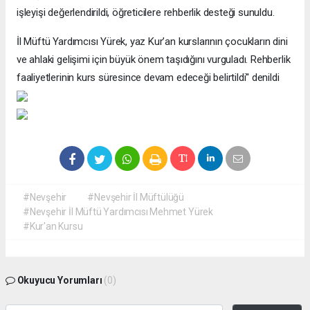
işleyişi değerlendirildi, öğreticilere rehberlik desteği sunuldu.
İl Müftü Yardımcısı Yürek, yaz Kur’an kurslarının çocukların dini
ve ahlaki gelişimi için büyük önem taşıdığını vurguladı. Rehberlik
faaliyetlerinin kurs süresince devam edeceği belirtildi'' denildi
#Nevşehir
#Nevşehir İl Müftülüğü
#Nevşehir İl Müftü Yardımcısı Mehmet Yürek
#Kur'an Kursu
Okuyucu Yorumları
(0)