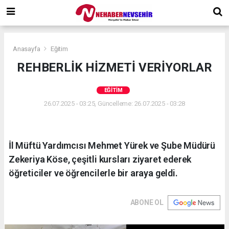
Anasayfa
Eğitim
REHBERLİK HİZMETİ VERİYORLAR
EĞITIM
26.07.2025 - 03:25, Güncelleme: 26.07.2025 - 03:28
İl Müftü Yardımcısı Mehmet Yürek ve Şube Müdürü
Zekeriya Köse, çeşitli kursları ziyaret ederek
öğreticiler ve öğrencilerle bir araya geldi.
ABONE OL