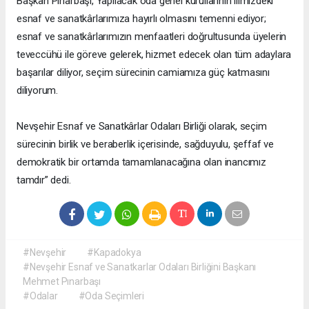
Başkan Pınarbaşı, Yapılacak oda genel kurullarının ilimizdeki
esnaf ve sanatkârlarımıza hayırlı olmasını temenni ediyor;
esnaf ve sanatkârlarımızın menfaatleri doğrultusunda üyelerin
teveccühü ile göreve gelerek, hizmet edecek olan tüm adaylara
başarılar diliyor, seçim sürecinin camiamıza güç katmasını
diliyorum.
Nevşehir Esnaf ve Sanatkârlar Odaları Birliği olarak, seçim
sürecinin birlik ve beraberlik içerisinde, sağduyulu, şeffaf ve
demokratik bir ortamda tamamlanacağına olan inancımız
tamdır” dedi.
#Nevşehir
#Kapadokya
#Nevşehir Esnaf ve Sanatkarlar Odaları Birliğini Başkanı
Mehmet Pınarbaşı
#Odalar
#Oda Seçimleri