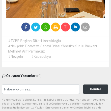
#TOBB Başkanı Rifat Hisarcıklıoğlu
#Nevşehir Ticaret ve Sanayi Odası Yönetim Kurulu Başkanı
Mehmet Arif Parmaksız
#Nevşehir
#Kapadokya
Okuyucu Yorumları
(0)
Gönder
Yorum yazarak Topluluk Kuralları’nı kabul etmiş bulunuyor ve nehabernevsehir.com
sitesine yaptığınız yorumunuzla ilgili doğrudan veya dolaylı tüm sorumluluğu tek
başınıza üstleniyorsunuz. Yazılan tüm yorumlardan site yönetimi hiçbir şekilde