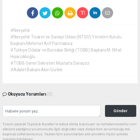
#Nevşehir
#Nevşehir Ticaret ve Sanayi Odası (NTSO) Yönetim Kurulu
Başkanı Mehmet Arif Parmaksız
#Türkiye Odalar ve Borsalar Birliği (TOBB) Başkanı M. Rifat
Hisarcıklıoğlu
#TOBB Genel Sekreteri Mustafa Saraçöz
#Adalet Bakanı Akın Gürlek
Okuyucu Yorumları
(0)
Gönder
Yorum yazarak Topluluk Kuralları’nı kabul etmiş bulunuyor ve nehabernevsehir.com
sitesine yaptığınız yorumunuzla ilgili doğrudan veya dolaylı tüm sorumluluğu tek
başınıza üstleniyorsunuz. Yazılan tüm yorumlardan site yönetimi hiçbir şekilde
sorumlu tutulamaz.