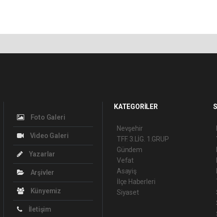
KATEGORİLER
S
Foto Galeri
Nevşehir
Video Galeri
TFF. 3.LİG. 1.GRUP
Gündem
Yazarlar
Vefat
Asayiş
Arşivler
İlçe Haberleri
Künyemiz
Siyaset
İletişim