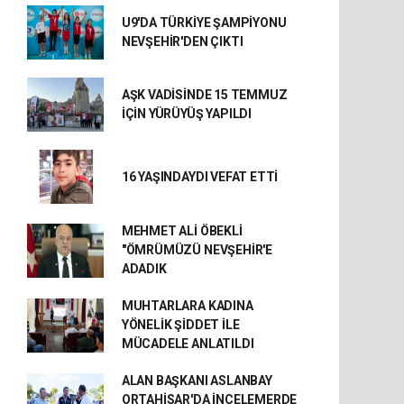
U9'DA TÜRKİYE ŞAMPİYONU
NEVŞEHİR'DEN ÇIKTI
AŞK VADİSİNDE 15 TEMMUZ
İÇİN YÜRÜYÜŞ YAPILDI
16 YAŞINDAYDI VEFAT ETTİ
MEHMET ALİ ÖBEKLİ
"ÖMRÜMÜZÜ NEVŞEHİR'E
ADADIK
MUHTARLARA KADINA
YÖNELİK ŞİDDET İLE
MÜCADELE ANLATILDI
ALAN BAŞKANI ASLANBAY
ORTAHİSAR'DA İNCELEMERDE