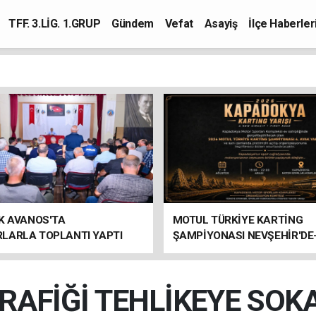
TFF. 3.LİG. 1.GRUP
Gündem
Vefat
Asayiş
İlçe Haberler
K AVANOS'TA
MOTUL TÜRKİYE KARTİNG
LARLA TOPLANTI YAPTI
ŞAMPİYONASI NEVŞEHİR'DE
RAFİĞİ TEHLİKEYE SOK