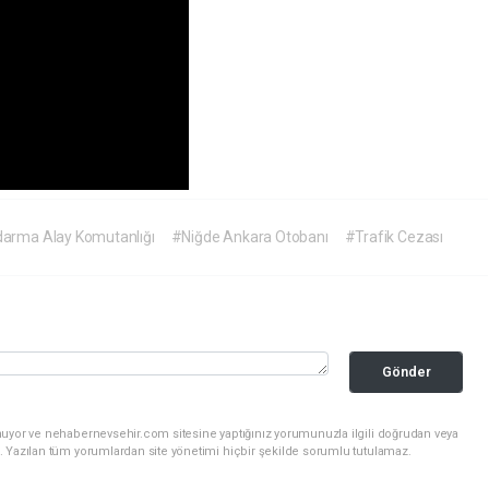
darma Alay Komutanlığı
#Niğde Ankara Otobanı
#Trafik Cezası
Gönder
nuyor ve nehabernevsehir.com sitesine yaptığınız yorumunuzla ilgili doğrudan veya
. Yazılan tüm yorumlardan site yönetimi hiçbir şekilde sorumlu tutulamaz.