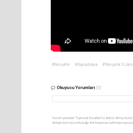
#Nevşehir
#Kapadokya
#Nevşehir İl Jan
Okuyucu Yorumları
(0)
Yorum yazarak Topluluk Kuralları’nı kabul etmiş bulu
dolaylı tüm sorumluluğu tek başınıza üstleniyorsunuz