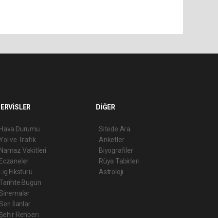
ERVİSLER
DİĞER
Hava Durumu
Sitede Ara
Yol ve Trafik
Anketler
Namaz Vakitleri
Biyografiler
Eczaneler
Rüya Tabirleri
Lig Fikstürü
Astroloji
Tarihte Bugün
Sinemalar
Seri İlanlar
Şehir Rehberi