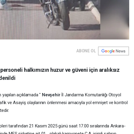
ABONE OL
ersoneli halkımızın huzur ve güveni için aralıksız
denildi
n yapılan açıklamada "
Nevşehir
İl Jandarma Komutanlığı Otoyol
fik ve Asayiş olaylarının önlenmesi amacıyla yol emniyet ve kontrol
tedir.
leri tarafından 21 Kasım 2025 günü saat 17.00 sıralarında Ankara-
nde MFS şirketine ait 01… plakalı kamyonete Ç.A. isimli şahsın