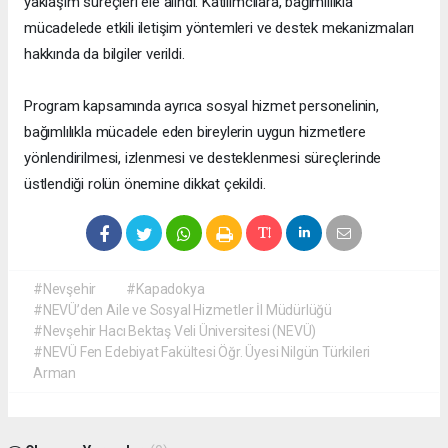
yaklaşım süreçleri ele alındı. Katılımcılara, bağımlılıkla
mücadelede etkili iletişim yöntemleri ve destek mekanizmaları
hakkında da bilgiler verildi.
Program kapsamında ayrıca sosyal hizmet personelinin,
bağımlılıkla mücadele eden bireylerin uygun hizmetlere
yönlendirilmesi, izlenmesi ve desteklenmesi süreçlerinde
üstlendiği rolün önemine dikkat çekildi.
#Nevşehir
#Kapadokya
#NEVÜ’den Aile ve Sosyal Hizmetler İl Müdürlüğü
#Nevşehir Hacı Bektaş Veli Üniversitesi (NEVÜ)
#NEVÜ Fen Edebiyat Fakültesi Öğr. Üyesi Nilgün Türkileri
Arman