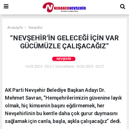
Anasayfa
Nevşehir
“NEVŞEHİR’İN GELECEĞİ İÇİN VAR
GÜCÜMÜZLE ÇALIŞACAĞIZ”
NEVŞEHIR
14.03.2024 - 05:27, Güncelleme: 14.03.2024 - 05:27
AK Parti Nevşehir Belediye Başkan Adayı Dr.
Mehmet Savran, “Hemşehrilerimizin güvenine layık
olmak, hiç kimsenin başını eğdirmemek, her
Nevşehirlinin bu kentle daha çok gurur duymasını
sağlamak için canla, başla, aşkla çalışacağız” dedi.