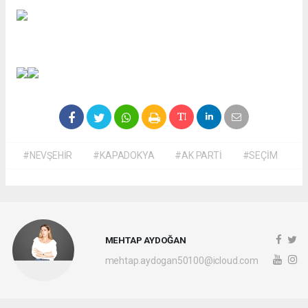
#NEVŞEHİR
#KAPADOKYA
#AK PARTİ
#SEÇİM
MEHTAP AYDOĞAN
mehtap.aydogan50100@icloud.com