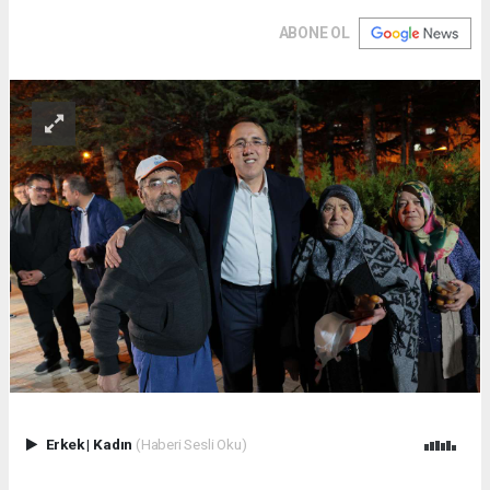
ABONE OL
Erkek
|
Kadın
(Haberi Sesli Oku)