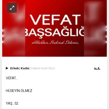
Erkek
|
Kadın
(Haberi Sesli Oku)
VEFAT...
HÜSEYİN ÖLMEZ
YAŞ...52