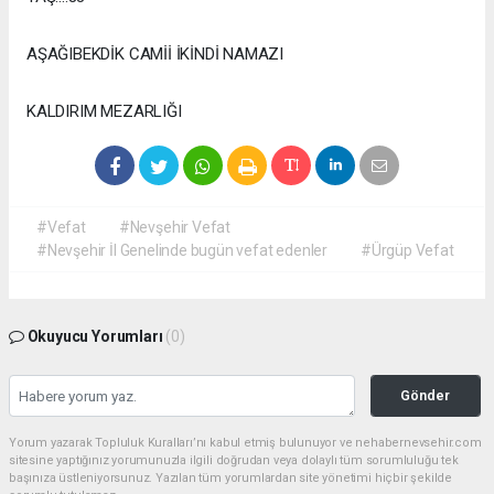
AŞAĞIBEKDİK CAMİİ İKİNDİ NAMAZI
KALDIRIM MEZARLIĞI
#Vefat
#Nevşehir Vefat
#Nevşehir İl Genelinde bugün vefat edenler
#Ürgüp Vefat
Okuyucu Yorumları
(0)
Gönder
Yorum yazarak Topluluk Kuralları’nı kabul etmiş bulunuyor ve nehabernevsehir.com
sitesine yaptığınız yorumunuzla ilgili doğrudan veya dolaylı tüm sorumluluğu tek
başınıza üstleniyorsunuz. Yazılan tüm yorumlardan site yönetimi hiçbir şekilde