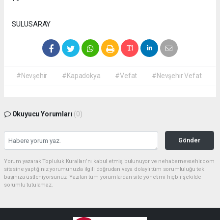
SULUSARAY
#Nevşehir
#Kapadokya
#Vefat
#Nevşehir Vefat
Okuyucu Yorumları
(0)
Gönder
Yorum yazarak Topluluk Kuralları’nı kabul etmiş bulunuyor ve nehabernevsehir.com
sitesine yaptığınız yorumunuzla ilgili doğrudan veya dolaylı tüm sorumluluğu tek
başınıza üstleniyorsunuz. Yazılan tüm yorumlardan site yönetimi hiçbir şekilde
sorumlu tutulamaz.