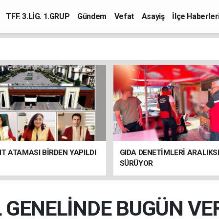
TFF. 3.LİG. 1.GRUP
Gündem
Vefat
Asayiş
İlçe Haberler
T ATAMASI BİRDEN YAPILDI
GIDA DENETİMLERİ ARALIKS
SÜRÜYOR
L GENELİNDE BUGÜN VE