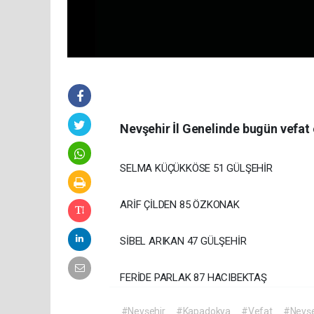
Nevşehir İl Genelinde bugün vefat
SELMA KÜÇÜKKÖSE 51 GÜLŞEHİR
ARİF ÇİLDEN 85 ÖZKONAK
SİBEL ARIKAN 47 GÜLŞEHİR
FERİDE PARLAK 87 HACIBEKTAŞ
#Nevşehir
#Kapadokya
#Vefat
#Nevşe