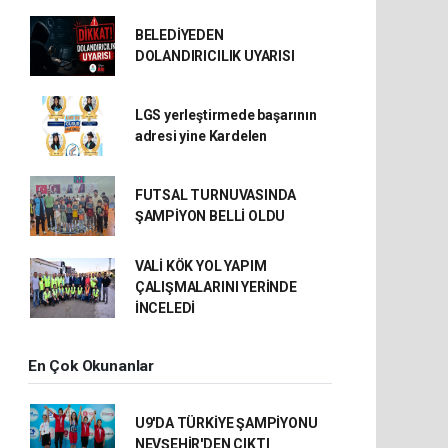
BELEDİYEDEN
DOLANDIRICILIK UYARISI
LGS yerleştirmede başarının
adresi yine Kardelen
FUTSAL TURNUVASINDA
ŞAMPİYON BELLİ OLDU
VALİ KÖK YOL YAPIM
ÇALIŞMALARINI YERİNDE
İNCELEDİ
En Çok Okunanlar
U9'DA TÜRKİYE ŞAMPİYONU
NEVŞEHİR'DEN ÇIKTI