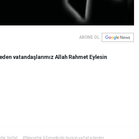
ABONE OL
 eden vatandaşlarımız Allah Rahmet Eylesin
hir Vefat
#Nevşehir İl Genelinde bugün vefat edenler