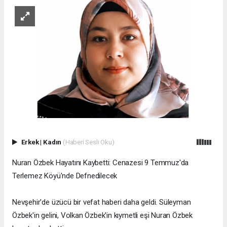
Erkek
|
Kadın
(Haberi Sesli Oku)
Nuran Özbek Hayatını Kaybetti: Cenazesi 9 Temmuz'da
Terlemez Köyü'nde Defnedilecek
Nevşehir'de üzücü bir vefat haberi daha geldi. Süleyman
Özbek'in gelini, Volkan Özbek'in kıymetli eşi Nuran Özbek