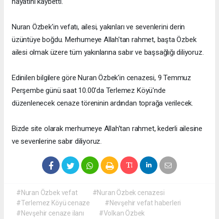
hayatını kaybetti.
Nuran Özbek'in vefatı, ailesi, yakınları ve sevenlerini derin
üzüntüye boğdu. Merhumeye Allah'tan rahmet, başta Özbek
ailesi olmak üzere tüm yakınlarına sabır ve başsağlığı diliyoruz.
Edinilen bilgilere göre Nuran Özbek'in cenazesi, 9 Temmuz
Perşembe günü saat 10.00'da Terlemez Köyü'nde
düzenlenecek cenaze töreninin ardından toprağa verilecek.
Bizde site olarak merhumeye Allah'tan rahmet, kederli ailesine
ve sevenlerine sabır diliyoruz.
#Nuran Özbek vefat
#Nuran Özbek cenazesi
#Terlemez Köyü cenaze
#Nevşehir vefat haberleri
#Nevşehir cenaze ilanı
#Volkan Özbek