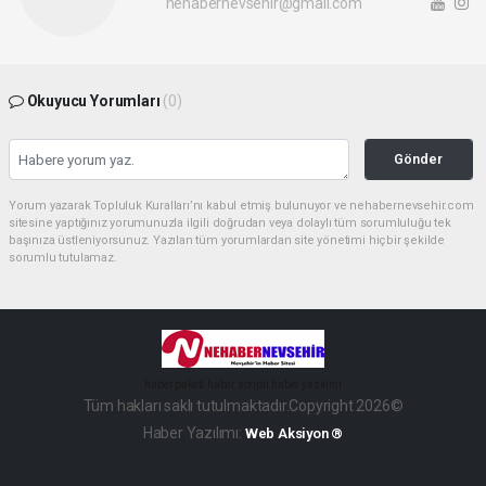
nehabernevsehir@gmail.com
Okuyucu Yorumları
(0)
Gönder
Yorum yazarak Topluluk Kuralları’nı kabul etmiş bulunuyor ve nehabernevsehir.com
sitesine yaptığınız yorumunuzla ilgili doğrudan veya dolaylı tüm sorumluluğu tek
başınıza üstleniyorsunuz. Yazılan tüm yorumlardan site yönetimi hiçbir şekilde
sorumlu tutulamaz.
haber paketi
haber scripti
haber yazılımı
Tüm hakları saklı tutulmaktadır.Copyright 2026©
Haber Yazılımı:
Web Aksiyon ®