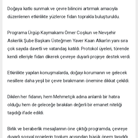
Doğaya katkı sunmak ve çevre bilincini artırmak amacıyla
düzenlenen etkinlikte yüzlerce fidan toprakla buluşturuldu.
Programa Ürgüp Kaymakamı Ömer Coşkun ve Nevşehir
Askerlik Şube Başkanı Üsteğmen Yaver Kaan Alkan’ın yanı sıra
çok sayıda davetli ve vatandaş katıldı. Protokol üyeleri, törende
kendi elleriyle fidan dikerek çevreye duyarlı projeye destek verdi.
Etkinlikte yapılan konuşmalarda, doğayı korumanın ve gelecek
nesillere daha yeşil bir çevre bırakmanın önemine dikkat çekildi.
Dikilen her fidanın, hem Mehmetçik adına anlamlı bir hatıra
olduğu hem de geleceğe bırakılan değerli bir emanet niteliği
taşıdığı ifade edildi.
Birlik ve beraberlik mesajlarının öne çıktığı programda, çevreye
duyarlı sosyal projelerin toplum açısından büyük önem taşıdığı