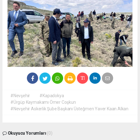
#Nevşehir
#Kapadokya
#Ürgüp Kaymakamı Ömer Coşkun
#Nevşehir Askerlik Şube Başkanı Üsteğmen Yaver Kaan Alkan
Okuyucu Yorumları
(0)