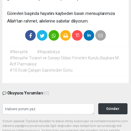
Görevleri başında hayatını kaybeden basın mensuplarımıza
Allah’tan rahmet, ailelerine sabırlar diliyorum.
#Nevşehir
#Kapadokya
#Nevşehir Ticaret ve Sanayi Odası Yönetim Kurulu Başkanı M.
Arif Parmaksız
#10 Ocak Çalışan Gazeteciler Günü
Okuyucu Yorumları
(0)
Gönder
Yorum yazarak Topluluk Kuralları’nı kabul etmiş bulunuyor ve nehabernevsehir.com
sitesine yaptığınız yorumunuzla ilgili doğrudan veya dolaylı tüm sorumluluğu tek
başınıza üstleniyorsunuz. Yazılan tüm yorumlardan site yönetimi hiçbir şekilde