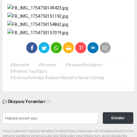
#Nevşehir
#Avanos
#Avanos Belediyesi
#Avanos Taş Köprü
#Avanos Belediye Başkanı Mustafa Kenan Sarıtaş
Okuyucu Yorumları
(0)
Gönder
Yorum yazarak Topluluk Kuralları’nı kabul etmiş bulunuyor ve nehabernevsehir.com
sitesine yaptığınız yorumunuzla ilgili doğrudan veya dolaylı tüm sorumluluğu tek