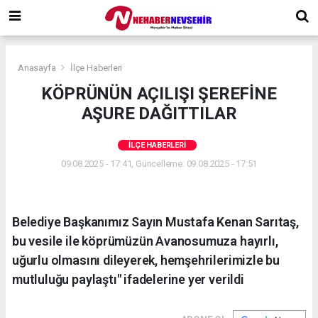
Anasayfa
İlçe Haberleri
KÖPRÜNÜN AÇILIŞI ŞEREFİNE
AŞURE DAĞITTILAR
İLÇE HABERLERI
09.08.2025 - 17:41, Güncelleme: 09.08.2025 - 17:51
Belediye Başkanımız Sayın Mustafa Kenan Sarıtaş,
bu vesile ile köprümüzün Avanosumuza hayırlı,
uğurlu olmasını dileyerek, hemşehrilerimizle bu
mutluluğu paylaştı" ifadelerine yer verildi