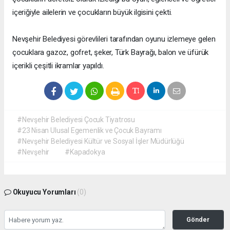
içeriğiyle ailelerin ve çocukların büyük ilgisini çekti.
Nevşehir Belediyesi görevlileri tarafından oyunu izlemeye gelen
çocuklara gazoz, gofret, şeker, Türk Bayrağı, balon ve üfürük
içerikli çeşitli ikramlar yapıldı.
#Nevşehir Belediyesi Çocuk Tiyatrosu
#23 Nisan Ulusal Egemenlik ve Çocuk Bayramı
#Nevşehir Belediyesi Kültür ve Sosyal İşler Müdürlüğü
#Nevşehir
#Kapadokya
Okuyucu Yorumları
(0)
Gönder