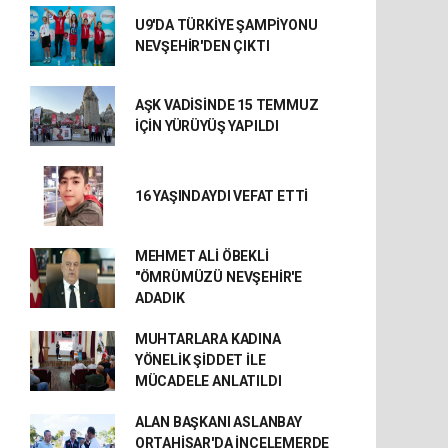
U9'DA TÜRKİYE ŞAMPİYONU
NEVŞEHİR'DEN ÇIKTI
AŞK VADİSİNDE 15 TEMMUZ
İÇİN YÜRÜYÜŞ YAPILDI
16 YAŞINDAYDI VEFAT ETTİ
MEHMET ALİ ÖBEKLİ
"ÖMRÜMÜZÜ NEVŞEHİR'E
ADADIK
MUHTARLARA KADINA
YÖNELİK ŞİDDET İLE
MÜCADELE ANLATILDI
ALAN BAŞKANI ASLANBAY
ORTAHİSAR'DA İNCELEMERDE