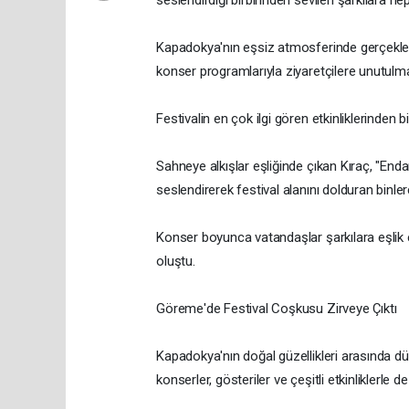
seslendirdiği birbirinden sevilen şarkılara hep
Kapadokya'nın eşsiz atmosferinde gerçekleş
konser programlarıyla ziyaretçilere unutul
Festivalin en çok ilgi gören etkinliklerinden 
Sahneye alkışlar eşliğinde çıkan Kıraç, "Enda
seslendirerek festival alanını dolduran binle
Konser boyunca vatandaşlar şarkılara eşlik ed
oluştu.
Göreme'de Festival Coşkusu Zirveye Çıktı
Kapadokya'nın doğal güzellikleri arasında dü
konserler, gösteriler ve çeşitli etkinliklerle de 