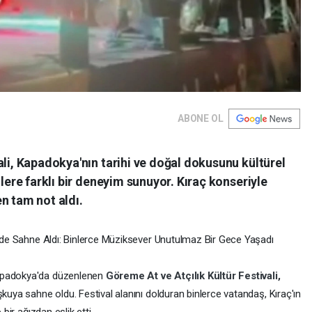
ABONE OL
ali, Kapadokya'nın tarihi ve doğal dokusunu kültürel
ilere farklı bir deneyim sunuyor. Kıraç konseriyle
n tam not aldı.
i'nde Sahne Aldı: Binlerce Müziksever Unutulmaz Bir Gece Yaşadı
Kapadokya'da düzenlenen
Göreme At ve Atçılık Kültür Festivali,
şkuya sahne oldu. Festival alanını dolduran binlerce vatandaş, Kıraç'ın