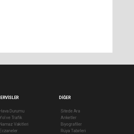
ERVİSLER
DİĞER
Hava Durumu
Sitede Ara
Yol ve Trafik
Anketler
Namaz Vakitleri
Biyografiler
Eczaneler
Rüya Tabirleri