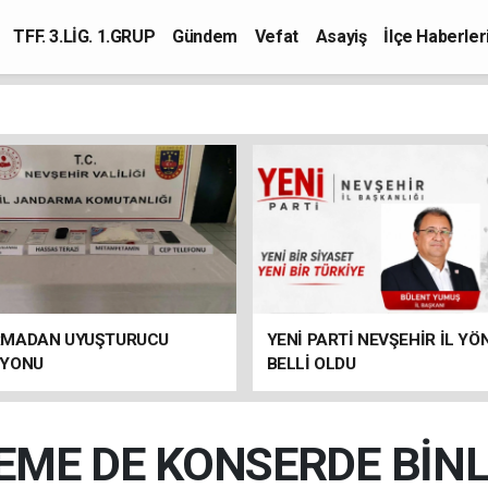
TFF. 3.LİG. 1.GRUP
Gündem
Vefat
Asayiş
İlçe Haberler
MADAN UYUŞTURUCU
YENİ PARTİ NEVŞEHİR İL YÖ
SYONU
BELLİ OLDU
EME DE KONSERDE BİNLE