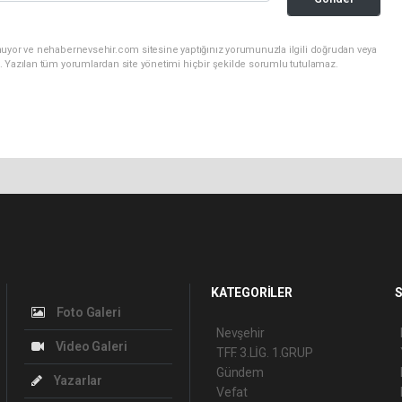
nuyor ve nehabernevsehir.com sitesine yaptığınız yorumunuzla ilgili doğrudan veya
. Yazılan tüm yorumlardan site yönetimi hiçbir şekilde sorumlu tutulamaz.
KATEGORİLER
S
Foto Galeri
Nevşehir
Video Galeri
TFF. 3.LİG. 1.GRUP
Gündem
Yazarlar
Vefat