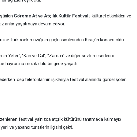
 bir ağızdan eşlik etti.
tirilen
Göreme At ve Atçılık Kültür Festivali,
kültürel etkinlikleri ve
maz anlar yaşatmaya devam ediyor.
biri ise Türk rock müziğinin güçlü isimlerinden Kıraç'ın konseri oldu.
mın Yeter", "Kan ve Gül", "Zaman" ve diğer sevilen eserlerini
rce hayranına müzik dolu bir gece yaşattı.
erken, cep telefonlarının ışıklarıyla festival alanında görsel şölen
zenlenen festival, yalnızca atçılık kültürünü tanıtmakla kalmayıp
yerli ve yabancı turistlerin ilgisini çekti.