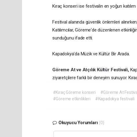
Kıraç konseri ise festivalin en yoğun katılım 
Festival alanında güvenlik önlemleri alınır
Katılımcılar, Göreme'de düzenlenen etkinli
sunduğunu ifade etti.
Kapadokya'da Müzik ve Kültür Bir Arada.
Göreme At ve Atçılık Kültür Festivali,
Kap
ziyaretçilere farklı bir deneyim sunuyor. Kır
#Kıraç Göreme konseri
#Göreme At Festiva
#Göreme etkinlikleri
#Kapadokya festivali
Okuyucu Yorumları
(0)