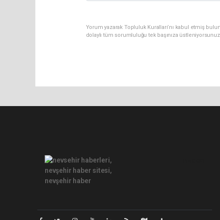
Yorum yazarak Topluluk Kuralları’nı kabul etmiş bulu
dolaylı tüm sorumluluğu tek başınıza üstleniyorsunuz
Pro-0.081