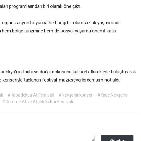
alan programlarından biri olarak öne çıktı.
ken, organizasyon boyunca herhangi bir olumsuzluk yaşanmadı.
ğin hem bölge turizmine hem de sosyal yaşama önemli katkı
adokya'nın tarihi ve doğal dokusunu kültürel etkinliklerle buluşturarak
aç konseriyle taçlanan festival, müzikseverlerden tam not aldı.
li
#Kapadokya At Festivali
#Nevşehir konser
#Kıraç Nevşehir
#Göreme At ve Atçılık Kültür Festivali.
Gönder