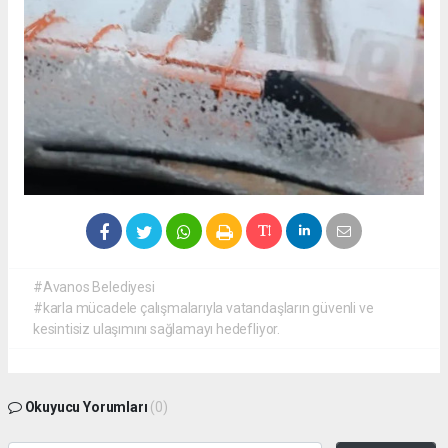
#Avanos Belediyesi
#karla mücadele çalışmalarıyla vatandaşların güvenli ve
kesintisiz ulaşımını sağlamayı hedefliyor.
Okuyucu Yorumları
(0)