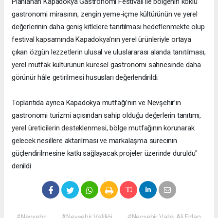
Planlanan Kapadokya Gastronomi Festivali ile bölgenin köklü
gastronomi mirasının, zengin yeme-içme kültürünün ve yerel
değerlerinin daha geniş kitlelere tanıtılması hedeflenmekte olup
festival kapsamında Kapadokya’nın yerel ürünleriyle ortaya
çıkan özgün lezzetlerin ulusal ve uluslararası alanda tanıtılması,
yerel mutfak kültürünün küresel gastronomi sahnesinde daha
görünür hâle getirilmesi hususları değerlendirildi.
Toplantıda ayrıca Kapadokya mutfağı’nın ve Nevşehir’in
gastronomi turizmi açısından sahip olduğu değerlerin tanıtımı,
yerel üreticilerin desteklenmesi, bölge mutfağının korunarak
gelecek nesillere aktarılması ve markalaşma sürecinin
güçlendirilmesine katkı sağlayacak projeler üzerinde duruldu"
denildi
#Nevşehir
#Nevşehir Valiliği
#Nevşehir Valisi Ali Fidan