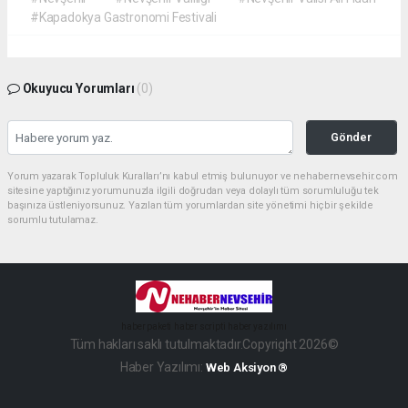
#Kapadokya Gastronomi Festivali
Okuyucu Yorumları
(0)
Gönder
Yorum yazarak Topluluk Kuralları’nı kabul etmiş bulunuyor ve nehabernevsehir.com
sitesine yaptığınız yorumunuzla ilgili doğrudan veya dolaylı tüm sorumluluğu tek
başınıza üstleniyorsunuz. Yazılan tüm yorumlardan site yönetimi hiçbir şekilde
sorumlu tutulamaz.
haber paketi
haber scripti
haber yazılımı
Tüm hakları saklı tutulmaktadır.Copyright 2026©
Haber Yazılımı:
Web Aksiyon ®