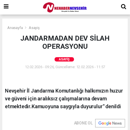
Anasayfa
Asayiş
JANDARMADAN DEV SİLAH
OPERASYONU
ASAYIŞ
12.02.2026 - 09:26, Güncelleme: 12.02.2026 - 11:57
Nevşehir İl Jandarma Komutanlığı halkımızın huzur
ve güveni için aralıksız çalışmalarına devam
etmektedir.Kamuoyuna saygıyla duyurulur" denildi
ABONE OL