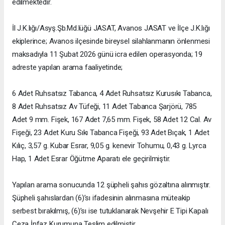
edilmektedir.
İl J.K.lığı/Asyş.Şb.Md.lüğü JASAT, Avanos JASAT ve İlçe J.K.lığı
ekiplerince; Avanos ilçesinde bireysel silahlanmanın önlenmesi
maksadıyla 11 Şubat 2026 günü icra edilen operasyonda; 19
adreste yapılan arama faaliyetinde;
6 Adet Ruhsatsız Tabanca, 4 Adet Ruhsatsız Kurusıkı Tabanca,
8 Adet Ruhsatsız Av Tüfeği, 11 Adet Tabanca Şarjörü, 785
Adet 9 mm. Fişek, 167 Adet 7,65 mm. Fişek, 58 Adet 12 Cal. Av
Fişeği, 23 Adet Kuru Sıkı Tabanca Fişeği, 93 Adet Bıçak, 1 Adet
Kılıç, 3,57 g. Kubar Esrar, 9,05 g. kenevir Tohumu, 0,43 g. Lyrca
Hap, 1 Adet Esrar Öğütme Aparatı ele geçirilmiştir.
Yapılan arama sonucunda 12 şüpheli şahıs gözaltına alınmıştır.
Şüpheli şahıslardan (6)’sı ifadesinin alınmasına müteakip
serbest bırakılmış, (6)’sı ise tutuklanarak Nevşehir E Tipi Kapalı
Ceza İnfaz Kurumuna Teslim edilmiştir.