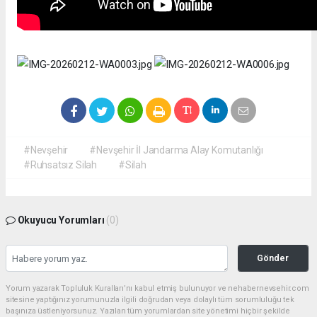
#Nevşehir
#Nevşehir İl Jandarma Alay Komutanlığı
#Ruhsatsız Silah
#Silah
Okuyucu Yorumları
(0)
Gönder
Yorum yazarak Topluluk Kuralları’nı kabul etmiş bulunuyor ve nehabernevsehir.com
sitesine yaptığınız yorumunuzla ilgili doğrudan veya dolaylı tüm sorumluluğu tek
başınıza üstleniyorsunuz. Yazılan tüm yorumlardan site yönetimi hiçbir şekilde