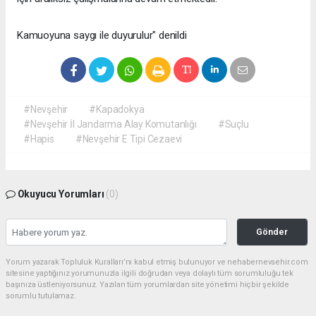
Kamuoyuna saygı ile duyurulur" denildi
#Nevşehir
#Kapadokya
#Nevşehir İl Jandarma Alay Komutanlığı
#Suçlu
#Hapis
#Nevşehir E Tipi Cezaevi
Okuyucu Yorumları
(0)
Gönder
Yorum yazarak Topluluk Kuralları’nı kabul etmiş bulunuyor ve nehabernevsehir.com
sitesine yaptığınız yorumunuzla ilgili doğrudan veya dolaylı tüm sorumluluğu tek
başınıza üstleniyorsunuz. Yazılan tüm yorumlardan site yönetimi hiçbir şekilde
sorumlu tutulamaz.