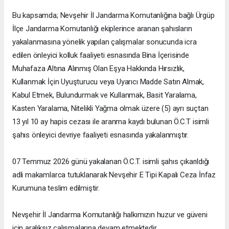
Bu kapsamda; Nevşehir İl Jandarma Komutanlığına bağlı Ürgüp
İlçe Jandarma Komutanlığı ekiplerince aranan şahısların
yakalanmasına yönelik yapılan çalışmalar sonucunda icra
edilen önleyici kolluk faaliyeti esnasında Bina İçerisinde
Muhafaza Altına Alınmış Olan Eşya Hakkında Hırsızlık,
Kullanmak İçin Uyuşturucu veya Uyarıcı Madde Satın Almak,
Kabul Etmek, Bulundurmak ve Kullanmak, Basit Yaralama,
Kasten Yaralama, Nitelikli Yağma olmak üzere (5) ayrı suçtan
13 yıl 10 ay hapis cezası ile aranma kaydı bulunan Ö.C.T isimli
şahıs önleyici devriye faaliyeti esnasında yakalanmıştır.
07 Temmuz 2026 günü yakalanan Ö.C.T. isimli şahıs çıkarıldığı
adli makamlarca tutuklanarak Nevşehir E Tipi Kapalı Ceza İnfaz
Kurumuna teslim edilmiştir.
Nevşehir İl Jandarma Komutanlığı halkımızın huzur ve güveni
için aralıksız çalışmalarına devam etmektedir.