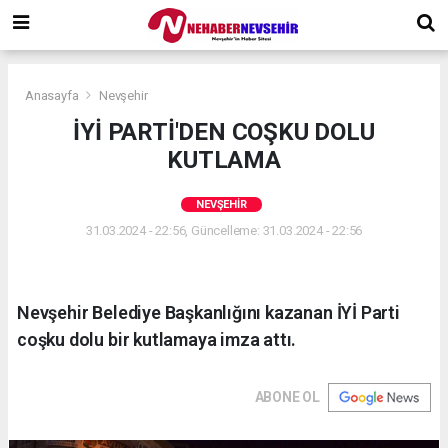
Anasayfa
Nevşehir
İYİ PARTİ'DEN COŞKU DOLU
KUTLAMA
NEVŞEHIR
31.03.2024 - 22:56, Güncelleme: 31.03.2024 - 22:56
Nevşehir Belediye Başkanlığını kazanan İYİ Parti
coşku dolu bir kutlamaya imza attı.
ABONE OL