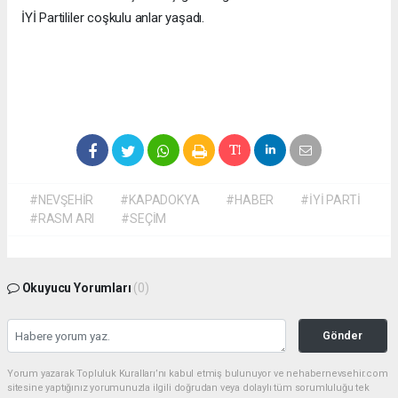
İYİ Partililer coşkulu anlar yaşadı.
#NEVŞEHİR
#KAPADOKYA
#HABER
#İYİ PARTİ
#RASM ARI
#SEÇİM
Okuyucu Yorumları
(0)
Gönder
Yorum yazarak Topluluk Kuralları’nı kabul etmiş bulunuyor ve nehabernevsehir.com
sitesine yaptığınız yorumunuzla ilgili doğrudan veya dolaylı tüm sorumluluğu tek