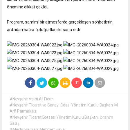
önemine dikkat çekildi.
Program, samimi bir atmosferde gerçekleşen sohbetlerin
ardından hatıra fotoğrafları ile sona erdi.
#Nevşehir Valisi Ali Fidan
#Nevşehir Ticaret ve Sanayi Odası Yönetim Kurulu Başkanı M.
Arif Parmaksız
#Nevşehir Ticaret Borsası Yönetim Kurulu Başkanı İbrahim
Salaş
#Meclis Başkanı Mehmet Havalı