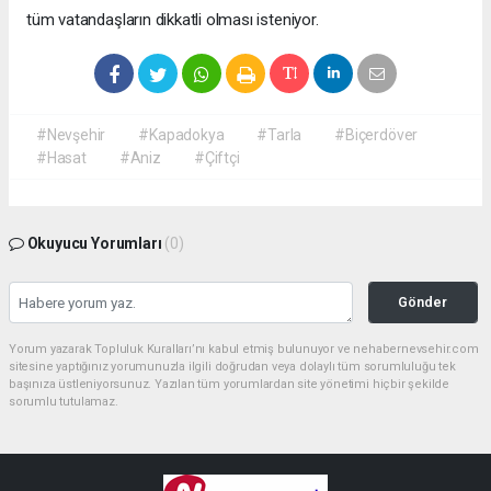
tüm vatandaşların dikkatli olması isteniyor.
#Nevşehir
#Kapadokya
#Tarla
#Biçerdöver
#Hasat
#Aniz
#Çiftçi
Okuyucu Yorumları
(0)
Gönder
Yorum yazarak Topluluk Kuralları’nı kabul etmiş bulunuyor ve nehabernevsehir.com
sitesine yaptığınız yorumunuzla ilgili doğrudan veya dolaylı tüm sorumluluğu tek
başınıza üstleniyorsunuz. Yazılan tüm yorumlardan site yönetimi hiçbir şekilde
sorumlu tutulamaz.