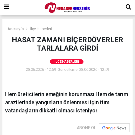
Anasayfa
İlçe Haberleri
HASAT ZAMANI BİÇERDÖVERLER
TARLALARA GİRDİ
İLÇE HABERLERI
28.06.2026 - 12:59, Güncelleme: 28.06.2026 - 12:59
Hem üreticilerin emeğinin korunması Hem de tarım
arazilerinde yangınların önlenmesi için tüm
vatandaşların dikkatli olması isteniyor.
ABONE OL