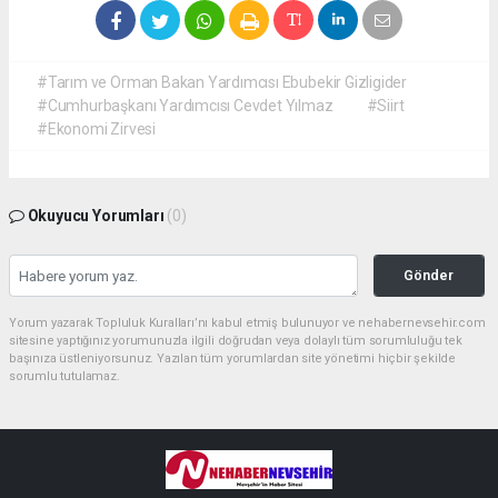
#Tarım ve Orman Bakan Yardımcısı Ebubekir Gizligider
#Cumhurbaşkanı Yardımcısı Cevdet Yılmaz
#Siirt
#Ekonomi Zirvesi
Okuyucu Yorumları
(0)
Gönder
Yorum yazarak Topluluk Kuralları’nı kabul etmiş bulunuyor ve nehabernevsehir.com
sitesine yaptığınız yorumunuzla ilgili doğrudan veya dolaylı tüm sorumluluğu tek
başınıza üstleniyorsunuz. Yazılan tüm yorumlardan site yönetimi hiçbir şekilde
sorumlu tutulamaz.