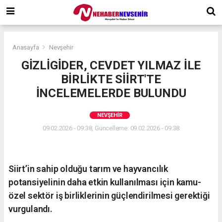
Anasayfa
Nevşehir
GİZLİGİDER, CEVDET YILMAZ İLE
BİRLİKTE SİİRT'TE
İNCELEMELERDE BULUNDU
NEVŞEHIR
09.02.2026 - 09:38, Güncelleme: 09.02.2026 - 09:38
Siirt’in sahip olduğu tarım ve hayvancılık
potansiyelinin daha etkin kullanılması için kamu-
özel sektör iş birliklerinin güçlendirilmesi gerektiği
vurgulandı.