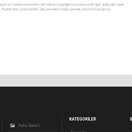
nuyor ve nehabernevsehir.com sitesine yaptığınız yorumunuzla ilgili doğrudan veya
. Yazılan tüm yorumlardan site yönetimi hiçbir şekilde sorumlu tutulamaz.
KATEGORİLER
S
Foto Galeri