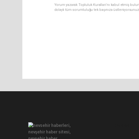
Yorum yazarak Topluluk Kuralları’nı kabul etmiş bulu
dolaylı tüm sorumluluğu tek başınıza üstleniyorsunuz
Pro-0.051