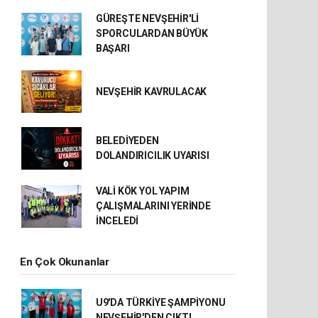
GÜREŞTE NEVŞEHİR'Lİ
SPORCULARDAN BÜYÜK
BAŞARI
NEVŞEHİR KAVRULACAK
BELEDİYEDEN
DOLANDIRICILIK UYARISI
VALİ KÖK YOL YAPIM
ÇALIŞMALARINI YERİNDE
İNCELEDİ
En Çok Okunanlar
U9'DA TÜRKİYE ŞAMPİYONU
NEVŞEHİR'DEN ÇIKTI