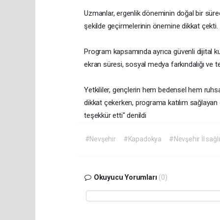
Uzmanlar, ergenlik döneminin doğal bir süreç
şekilde geçirmelerinin önemine dikkat çekti.
Program kapsamında ayrıca güvenli dijital kull
ekran süresi, sosyal medya farkındalığı ve tek
Yetkililer, gençlerin hem bedensel hem ruhsa
dikkat çekerken, programa katılım sağlayan ö
teşekkür etti" denildi
#Nevşehir
#Kapadokya
#Nevşehir İl sağ
Okuyucu Yorumları
(0)