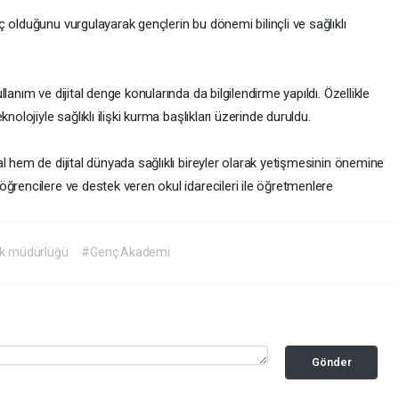
 olduğunu vurgulayarak gençlerin bu dönemi bilinçli ve sağlıklı
anım ve dijital denge konularında da bilgilendirme yapıldı. Özellikle
nolojiyle sağlıklı ilişki kurma başlıkları üzerinde duruldu.
l hem de dijital dünyada sağlıklı bireyler olarak yetişmesinin önemine
ğrencilere ve destek veren okul idarecileri ile öğretmenlere
lık müdürlüğü
#Genç Akademi
Gönder