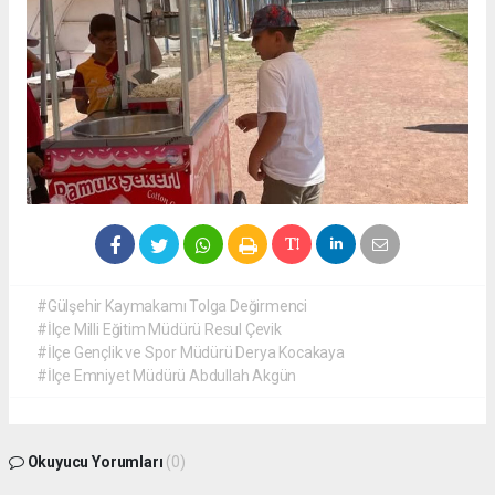
#Gülşehir Kaymakamı Tolga Değirmenci
#İlçe Milli Eğitim Müdürü Resul Çevik
#İlçe Gençlik ve Spor Müdürü Derya Kocakaya
#İlçe Emniyet Müdürü Abdullah Akgün
Okuyucu Yorumları
(0)