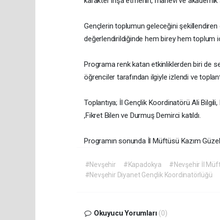
karakter inşa etmenin, manevi ve akademik a
Gençlerin toplumun geleceğini şekillendiren
değerlendirildiğinde hem birey hem toplum içi
Programa renk katan etkinliklerden biri de
öğrenciler tarafından ilgiyle izlendi ve toplant
Toplantıya; İl Gençlik Koordinatörü Ali Bil
,Fikret Bilen ve Durmuş Demirci katıldı.
Programın sonunda İl Müftüsü Kazım Güzel, 
#Nevşehir
#Kapadokya
#Nevşehir İl Müf
#Nevşehir Diyanet Gençlik Koordinatörlüğü
Okuyucu Yorumları
(0)