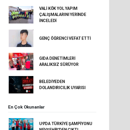
VALİ KÖK YOL YAPIM
ÇALIŞMALARINI YERİNDE
İNCELEDİ
GENÇ ÖĞRENCİ VEFAT ETTİ
GIDA DENETİMLERİ
ARALIKSIZ SÜRÜYOR
BELEDİYEDEN
DOLANDIRICILIK UYARISI
En Çok Okunanlar
U9'DA TÜRKİYE ŞAMPİYONU
NEVŞEHİR'DEN ÇIKTI