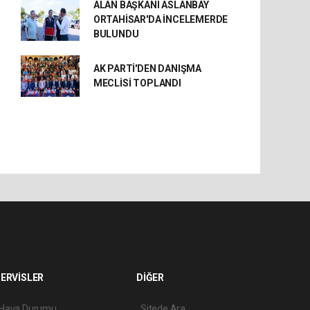
ALAN BAŞKANI ASLANBAY
ORTAHİSAR'DA İNCELEMERDE
BULUNDU
AK PARTİ'DEN DANIŞMA
MECLİSİ TOPLANDI
ERVİSLER
DİĞER
Hava Durumu
Sitede Ara