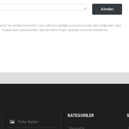
Gönder
nuyor ve nehabernevsehir.com sitesine yaptığınız yorumunuzla ilgili doğrudan veya
. Yazılan tüm yorumlardan site yönetimi hiçbir şekilde sorumlu tutulamaz.
KATEGORİLER
S
Foto Galeri
Nevşehir