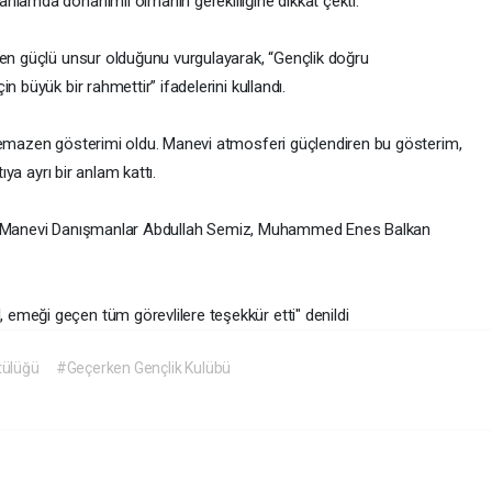
nlamda donanımlı olmanın gerekliliğine dikkat çekti.
 en güçlü unsur olduğunu vurgulayarak, “Gençlik doğru
n büyük bir rahmettir” ifadelerini kullandı.
 semazen gösterimi oldu. Manevi atmosferi güçlendiren bu gösterim,
ıya ayrı bir anlam kattı.
gili, Manevi Danışmanlar Abdullah Semiz, Muhammed Enes Balkan
emeği geçen tüm görevlilere teşekkür etti" denildi
tülüğü
#Geçerken Gençlik Kulübü