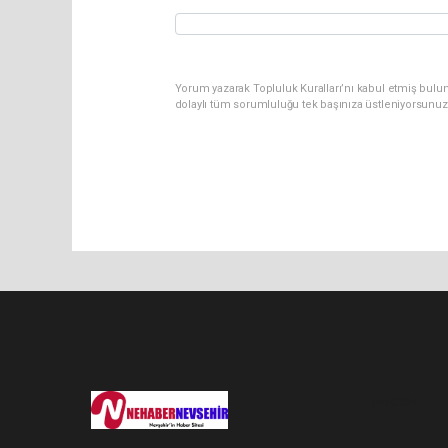
Yorum yazarak Topluluk Kuralları’nı kabul etmiş bulu
dolaylı tüm sorumluluğu tek başınıza üstleniyorsunuz
Pro-0.064