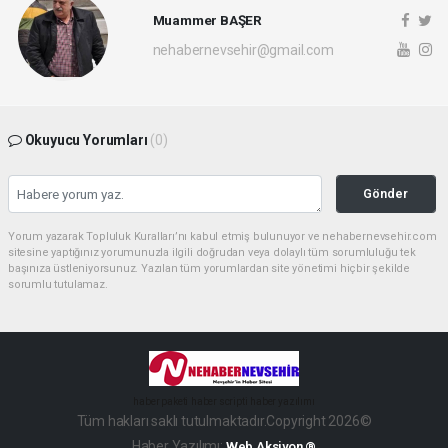
Muammer BAŞER
nehabernevsehir@gmail.com
Okuyucu Yorumları
(0)
Gönder
Yorum yazarak Topluluk Kuralları’nı kabul etmiş bulunuyor ve nehabernevsehir.com
sitesine yaptığınız yorumunuzla ilgili doğrudan veya dolaylı tüm sorumluluğu tek
başınıza üstleniyorsunuz. Yazılan tüm yorumlardan site yönetimi hiçbir şekilde
sorumlu tutulamaz.
haber paketi
haber scripti
haber yazılımı
Tüm hakları saklı tutulmaktadır.Copyright 2026©
Haber Yazılımı:
Web Aksiyon ®