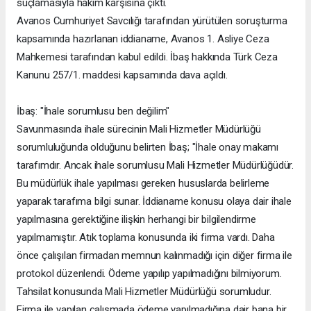
suçlamasıyla hakim karşısına çıktı.
Avanos Cumhuriyet Savcılığı tarafından yürütülen soruşturma
kapsamında hazırlanan iddianame, Avanos 1. Asliye Ceza
Mahkemesi tarafından kabul edildi. İbaş hakkında Türk Ceza
Kanunu 257/1. maddesi kapsamında dava açıldı.
İbaş: "İhale sorumlusu ben değilim"
Savunmasında ihale sürecinin Mali Hizmetler Müdürlüğü
sorumluluğunda olduğunu belirten İbaş; "İhale onay makamı
tarafımdır. Ancak ihale sorumlusu Mali Hizmetler Müdürlüğüdür.
Bu müdürlük ihale yapılması gereken hususlarda belirleme
yaparak tarafıma bilgi sunar. İddianame konusu olaya dair ihale
yapılmasına gerektiğine ilişkin herhangi bir bilgilendirme
yapılmamıştır. Atık toplama konusunda iki firma vardı. Daha
önce çalışılan firmadan memnun kalınmadığı için diğer firma ile
protokol düzenlendi. Ödeme yapılıp yapılmadığını bilmiyorum.
Tahsilat konusunda Mali Hizmetler Müdürlüğü sorumludur.
Firma ile yapılan çalışmada ödeme yapılmadığına dair bana bir