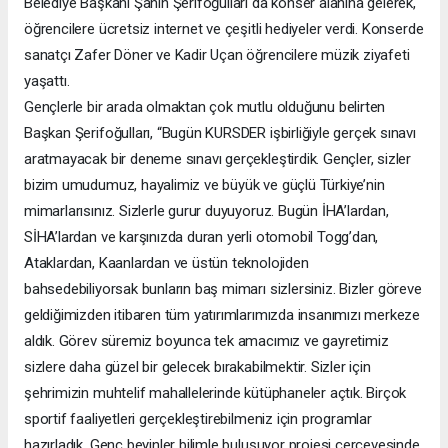
Belediye Başkanı Şahin Şerifoğulları da konser alanına gelerek,
öğrencilere ücretsiz internet ve çeşitli hediyeler verdi. Konserde
sanatçı Zafer Döner ve Kadir Uçan öğrencilere müzik ziyafeti
yaşattı.
Gençlerle bir arada olmaktan çok mutlu olduğunu belirten
Başkan Şerifoğulları, “Bugün KURSDER işbirliğiyle gerçek sınavı
aratmayacak bir deneme sınavı gerçekleştirdik. Gençler, sizler
bizim umudumuz, hayalimiz ve büyük ve güçlü Türkiye’nin
mimarlarısınız. Sizlerle gurur duyuyoruz. Bugün İHA’lardan,
SİHA’lardan ve karşınızda duran yerli otomobil Togg’dan,
Ataklardan, Kaanlardan ve üstün teknolojiden
bahsedebiliyorsak bunların baş mimarı sizlersiniz. Bizler göreve
geldiğimizden itibaren tüm yatırımlarımızda insanımızı merkeze
aldık. Görev süremiz boyunca tek amacımız ve gayretimiz
sizlere daha güzel bir gelecek bırakabilmektir. Sizler için
şehrimizin muhtelif mahallelerinde kütüphaneler açtık. Birçok
sportif faaliyetleri gerçekleştirebilmeniz için programlar
hazırladık. Genç beyinler bilimle buluşuyor projesi çerçevesinde