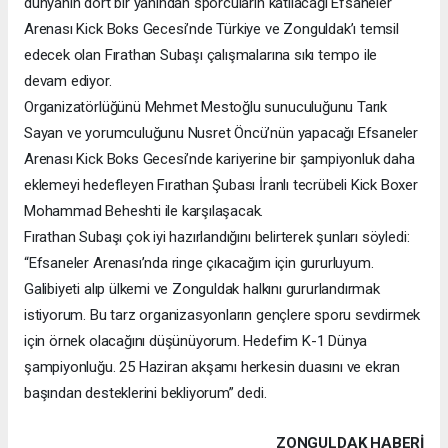
dünyanın dört bir yanından sporcuların katılacağı Efsaneler
Arenası Kick Boks Gecesi’nde Türkiye ve Zonguldak’ı temsil
edecek olan Fırathan Subaşı çalışmalarına sıkı tempo ile
devam ediyor.
Organizatörlüğünü Mehmet Mestoğlu sunuculuğunu Tarık
Sayan ve yorumculuğunu Nusret Öncü’nün yapacağı Efsaneler
Arenası Kick Boks Gecesi’nde kariyerine bir şampiyonluk daha
eklemeyi hedefleyen Fırathan Şubası İranlı tecrübeli Kick Boxer
Mohammad Beheshti ile karşılaşacak.
Fırathan Subaşı çok iyi hazırlandığını belirterek şunları söyledi:
“Efsaneler Arenası’nda ringe çıkacağım için gururluyum.
Galibiyeti alıp ülkemi ve Zonguldak halkını gururlandırmak
istiyorum. Bu tarz organizasyonların gençlere sporu sevdirmek
için örnek olacağını düşünüyorum. Hedefim K-1 Dünya
şampiyonluğu. 25 Haziran akşamı herkesin duasını ve ekran
başından desteklerini bekliyorum” dedi.
ZONGULDAK HABERİ