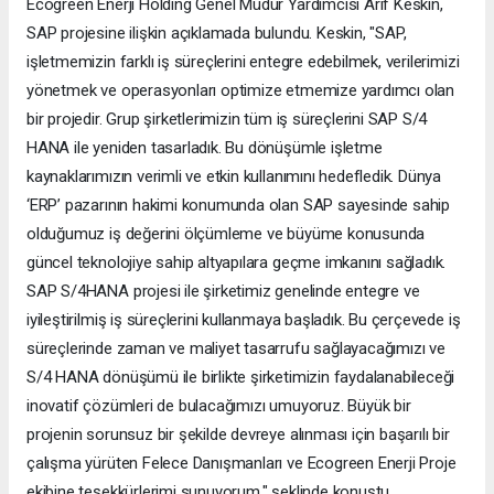
Ecogreen Enerji Holding Genel Müdür Yardımcısı Arif Keskin,
SAP projesine ilişkin açıklamada bulundu. Keskin, "SAP,
işletmemizin farklı iş süreçlerini entegre edebilmek, verilerimizi
yönetmek ve operasyonları optimize etmemize yardımcı olan
bir projedir. Grup şirketlerimizin tüm iş süreçlerini SAP S/4
HANA ile yeniden tasarladık. Bu dönüşümle işletme
kaynaklarımızın verimli ve etkin kullanımını hedefledik. Dünya
‘ERP’ pazarının hakimi konumunda olan SAP sayesinde sahip
olduğumuz iş değerini ölçümleme ve büyüme konusunda
güncel teknolojiye sahip altyapılara geçme imkanını sağladık.
SAP S/4HANA projesi ile şirketimiz genelinde entegre ve
iyileştirilmiş iş süreçlerini kullanmaya başladık. Bu çerçevede iş
süreçlerinde zaman ve maliyet tasarrufu sağlayacağımızı ve
S/4 HANA dönüşümü ile birlikte şirketimizin faydalanabileceği
inovatif çözümleri de bulacağımızı umuyoruz. Büyük bir
projenin sorunsuz bir şekilde devreye alınması için başarılı bir
çalışma yürüten Felece Danışmanları ve Ecogreen Enerji Proje
ekibine teşekkürlerimi sunuyorum." şeklinde konuştu.