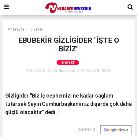
Anasayfa
Siyaset
EBUBEKİR GİZLİGİDER "İŞTE O
BİZİZ"
SIYASET
10.05.2025 - 04:20, Güncelleme: 10.05.2025 - 04:23
Gizligider "Biz iç cephemizi ne kadar sağlam
tutarsak Sayın Cumhurbaşkanımız dışarda çok daha
güçlü olacaktır" dedi.
ABONE OL