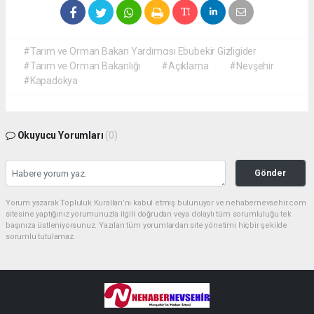
#Tarım ve Orman Bakan Yardımcısı Ebubekir Gizligider
#Tarım ve Orman Bakanlığı
#Açıklama
#Nevşehir
#Kapadokya
Okuyucu Yorumları
(0)
Gönder
Yorum yazarak Topluluk Kuralları’nı kabul etmiş bulunuyor ve nehabernevsehir.com
sitesine yaptığınız yorumunuzla ilgili doğrudan veya dolaylı tüm sorumluluğu tek
başınıza üstleniyorsunuz. Yazılan tüm yorumlardan site yönetimi hiçbir şekilde
sorumlu tutulamaz.