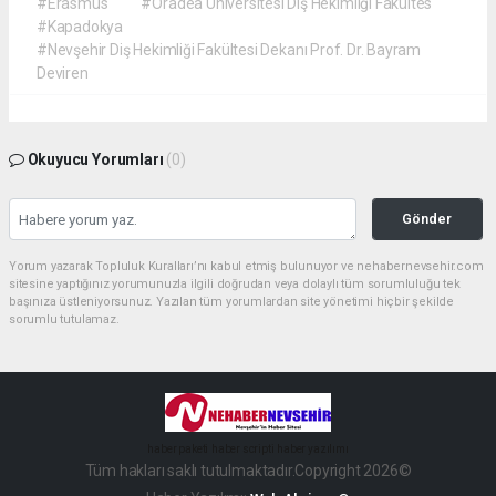
#Erasmus
#Oradea Üniversitesi Diş Hekimliği Fakültes
#Kapadokya
#Nevşehir Diş Hekimliği Fakültesi Dekanı Prof. Dr. Bayram
Deviren
Okuyucu Yorumları
(0)
Gönder
Yorum yazarak Topluluk Kuralları’nı kabul etmiş bulunuyor ve nehabernevsehir.com
sitesine yaptığınız yorumunuzla ilgili doğrudan veya dolaylı tüm sorumluluğu tek
başınıza üstleniyorsunuz. Yazılan tüm yorumlardan site yönetimi hiçbir şekilde
sorumlu tutulamaz.
haber paketi
haber scripti
haber yazılımı
Tüm hakları saklı tutulmaktadır.Copyright 2026©