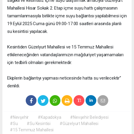
sağlıklı ve kesintisiz içme suyu ulaştırmak amacıyla Güzelyurt
Mahallesi Hisar Sokak 2. Etap içme suyu hattı çalışmasının
tamamlanmasıyla birlikte içme suyu bağlantısı yapılabilmesi için
19 Eylül 2025 Cuma günü 09.00-17.00 saatleri arasında planlı
su kesintisi yapılacak.
Kesintiden Güzelyurt Mahallesi ve 15 Temmuz Mahallesi
etkileneceğinden vatandaşlarımızın mağduriyet yaşamamaları
için tedbirli olmaları gerekmektedir.
Ekiplerin bağlantıyı yapması neticesinde hatta su verilecektir”
denildi.
#Nevşehir
#Kapadokya
#Nevşehir Belediyesi
#Su
#Su Kesintisi
#Güzelyurt Mahallesi
#15 Temmuz Mahallesi