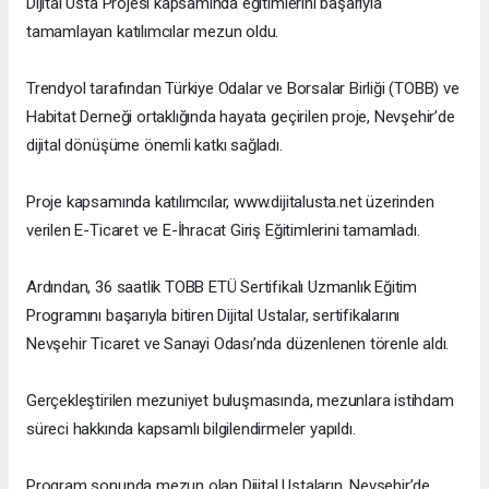
Dijital Usta Projesi kapsamında eğitimlerini başarıyla
tamamlayan katılımcılar mezun oldu.
Trendyol tarafından Türkiye Odalar ve Borsalar Birliği (TOBB) ve
Habitat Derneği ortaklığında hayata geçirilen proje, Nevşehir’de
dijital dönüşüme önemli katkı sağladı.
Proje kapsamında katılımcılar, www.dijitalusta.net üzerinden
verilen E-Ticaret ve E-İhracat Giriş Eğitimlerini tamamladı.
Ardından, 36 saatlik TOBB ETÜ Sertifikalı Uzmanlık Eğitim
Programını başarıyla bitiren Dijital Ustalar, sertifikalarını
Nevşehir Ticaret ve Sanayi Odası’nda düzenlenen törenle aldı.
Gerçekleştirilen mezuniyet buluşmasında, mezunlara istihdam
süreci hakkında kapsamlı bilgilendirmeler yapıldı.
Program sonunda mezun olan Dijital Ustaların, Nevşehir’de